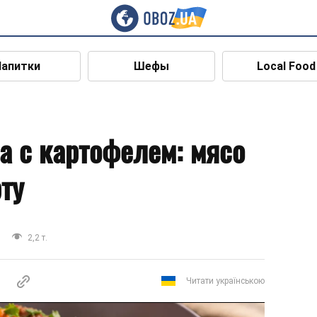
Напитки
Шефы
Local Food
а с картофелем: мясо
рту
2,2 т.
Читати українською