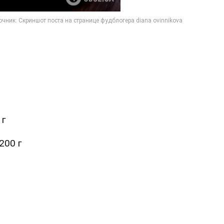
 г
200 г