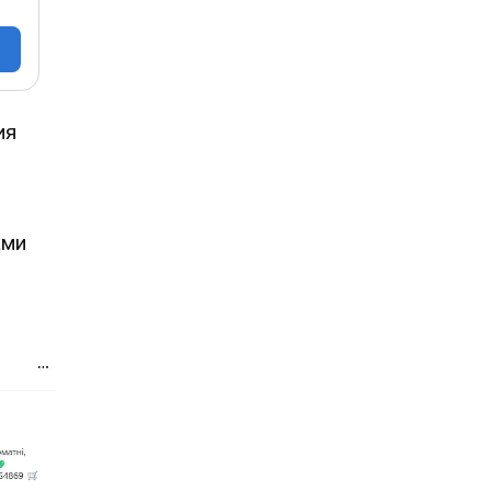
ия
ами