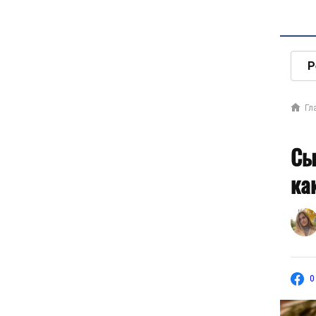
Р
Гл
Сы
ка
0