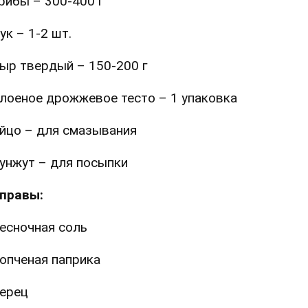
рибы – 300-400 г
ук – 1-2 шт.
ыр твердый – 150-200 г
лоеное дрожжевое тесто – 1 упаковка
йцо – для смазывания
унжут – для посыпки
правы:
есночная соль
опченая паприка
ерец