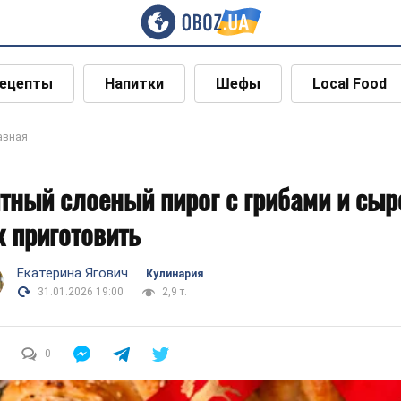
ецепты
Напитки
Шефы
Local Food
авная
тный слоеный пирог с грибами и сыр
к приготовить
Екатерина Ягович
Кулинария
31.01.2026 19:00
2,9 т.
0