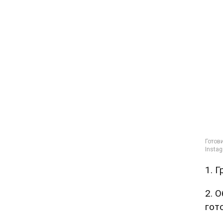
1. 
2. 
гот