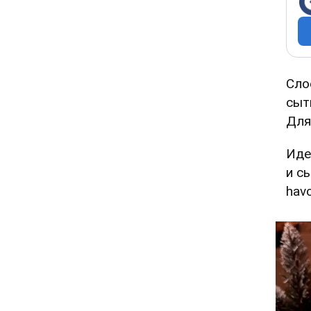
Сло
сыт
Для
Иде
и с
hav