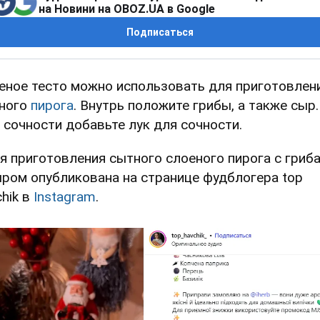
на Новини на OBOZ.UA в Google
Подписаться
еное тесто можно использовать для приготовлен
ного
пирога
. Внутрь положите грибы, а также сыр.
 сочности добавьте лук для сочности.
я приготовления сытного слоеного пирога с гриб
ыром опубликована на странице фудблогера top
chik в
Instagram
.