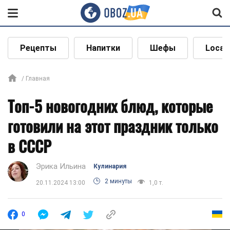
Рецепты
Напитки
Шефы
Local
Главная
Топ-5 новогодних блюд, которые
готовили на этот праздник только
в СССР
Эрика Ильина
Кулинария
2 минуты
20.11.2024 13:00
1,0 т.
0