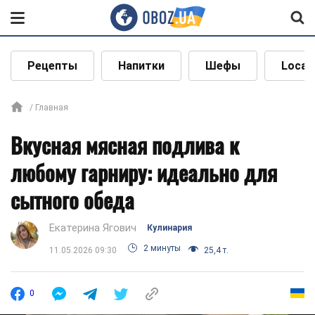
Рецепты
Напитки
Шефы
Local
Главная
Вкусная мясная подлива к
любому гарниру: идеально для
сытного обеда
Екатерина Ягович
Кулинария
2 минуты
11.05.2026 09:30
25,4 т.
0