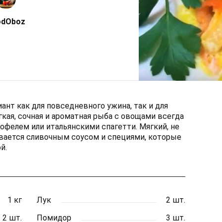
odOboz
ант как для повседневного ужина, так и для
гкая, сочная и ароматная рыба с овощами всегда
тофелем или итальянскими спагетти. Мягкий, не
вается сливочным соусом и специями, которые
й.
1 кг
Лук
2 шт.
2 шт.
Помидор
3 шт.