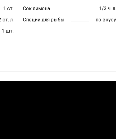
1 ст.
Сок лимона
1/3 ч. л.
2 ст. л.
Специи для рыбы
по вкусу
1 шт.