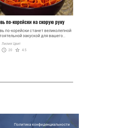
вь по-корейски на скорую руку
Постный салат с фас
вь по-корейски станет великолепной
Фасоль - это незамени
тоятельной закуской для вашего
время поста. Она сытна
ничного стола и удачным
поэтому в период любог
Лилия Цвит
Виктория Жмайло
ением для других салатов. Она ...
готовят супы, гарниры, с
20
4.5
3
60
Политика конфиденциальности