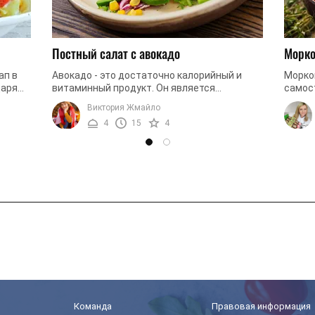
Постный салат с авокадо
Морко
ап в
Авокадо - это достаточно калорийный и
Морко
даря
витаминный продукт. Он является
самос
источником огромного количества
празд
Виктория Жмайло
.
витаминов и минералов. Именно поэтому
дополн
4
15
4
авокадо ...
Команда
Правовая информация