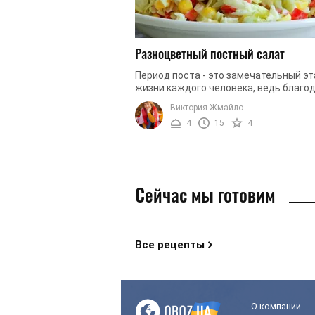
Разноцветный постный салат
Период поста - это замечательный эт
жизни каждого человека, ведь благо
этому мы очищаемся морально и
Виктория Жмайло
физически. Мы подготовили для вас ..
4
15
4
Сейчас мы готовим
Все рецепты
О компании