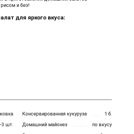
рисом и без!
алат для яркого вкуса:
аковка
Консервированная кукуруза
1 б.
-3 шт.
Домашний майонез
по вкусу