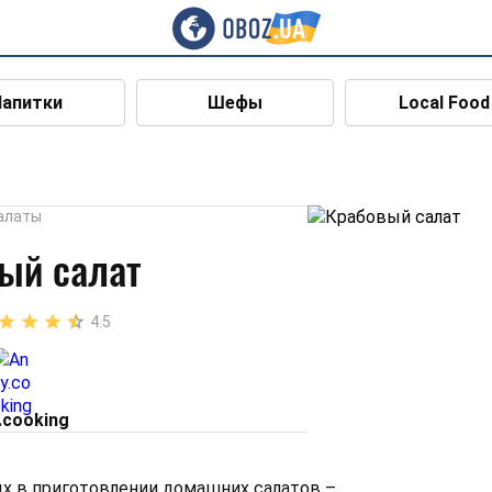
Напитки
Шефы
Local Food
алаты
ый салат
4.5
.cooking
х в приготовлении домашних салатов –