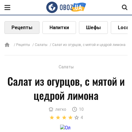
Рецепты
Напитки
Шефы
Local
Рецепты
Салаты
Салат из огурцов, с мятой и цедрой лимона
Салаты
Салат из огурцов, с мятой и
цедрой лимона
легко
10
4