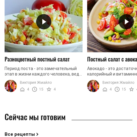
Разноцветный постный салат
Постный салат с авок
Период поста - это замечательный
Авокадо - это достаточ
этап в жизни каждого человека, ведь
калорийный и витаминн
благодаря этому мы очищаемся
Он является источнико
Виктория Жмайло
Виктория Жмайло
морально и физически. Мы
количества витаминов 
4
15
4
4
15
подготовили для вас ...
Именно поэтому авокадо 
Сейчас мы готовим
Все рецепты