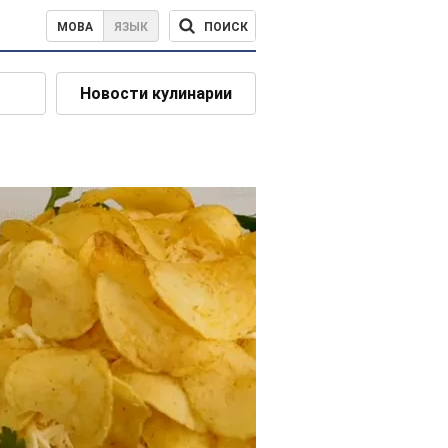
ПОИСК
МОВА
ЯЗЫК
Новости кулинарии