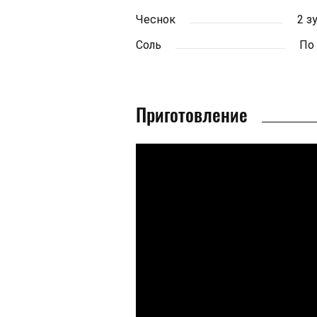
Чеснок
2 з
Соль
По
Приготовление