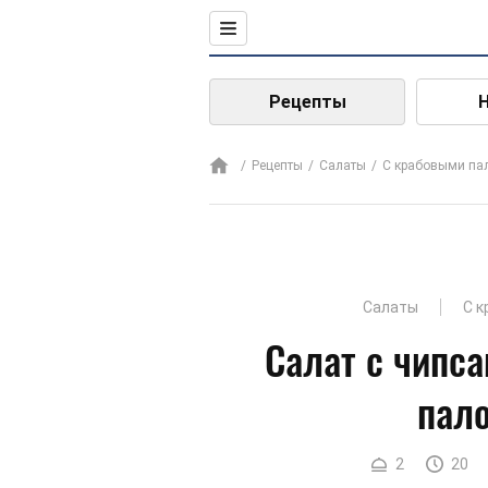
Рецепты
Рецепты
Салаты
С крабовыми па
Салаты
С к
Салат с чипс
пал
2
20