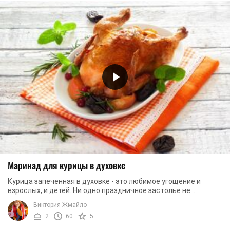
Маринад для курицы в духовке
Курица запеченная в духовке - это любимое угощение и
взрослых, и детей. Ни одно праздничное застолье не
обходится без зажаренной курицы. Но умеете ли ...
Виктория Жмайло
2
60
5