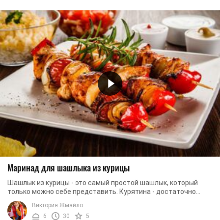
Маринад для шашлыка из курицы
Шашлык из курицы - это самый простой шашлык, который
только можно себе представить. Курятина - достаточно
доступное и неприхотливое мясо, которое ...
Виктория Жмайло
6
30
5