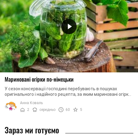
Мариновані огірки по-німецьки
У сезон консервації господині перебувають в пошуках
оригінального і надійного рецепта, за яким мариновані огірки
виходять смачними та ...
Анна Коваль
2
середньо
60
5
Зараз ми готуємо