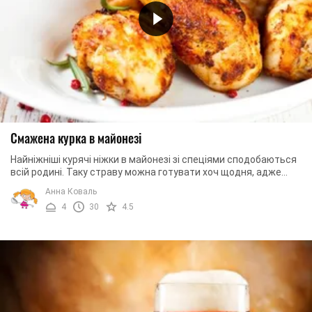
Смажена курка в майонезі
Найніжніші курячі ніжки в майонезі зі спеціями сподобаються
всій родині. Таку страву можна готувати хоч щодня, адже
вона дуже проста. Мінімум ...
Анна Коваль
4
30
4.5