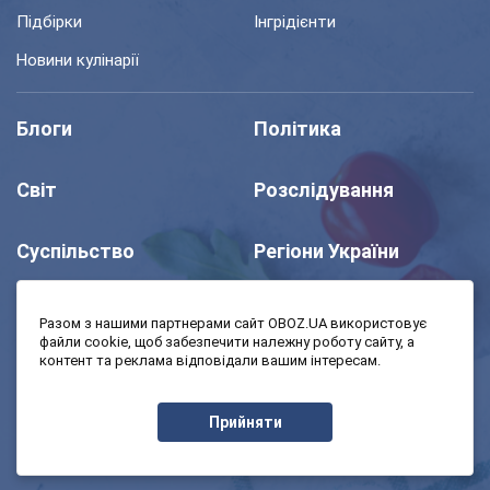
Підбірки
Інгрідієнти
Новини кулінарії
Блоги
Політика
Світ
Розслідування
Суспільство
Регіони України
Шоу
Спорт
Разом з нашими партнерами сайт OBOZ.UA використовує
файли cookie, щоб забезпечити належну роботу сайту, а
контент та реклама відповідали вашим інтересам.
Моя школа
Авто
Прийняти
MedOboz
Економіка