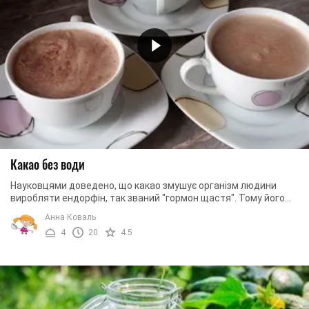
Какао без води
Науковцями доведено, що какао змушує організм людини
виробляти ендорфін, так званий "гормон щастя". Тому його
часто радять пити під час осінньої ...
Анна Коваль
4
20
4.5