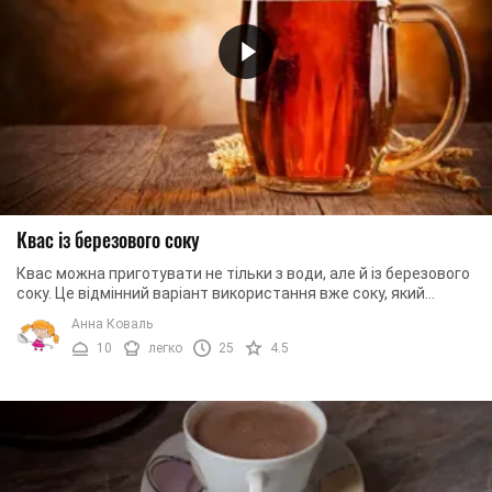
Квас із березового соку
Квас можна приготувати не тільки з води, але й із березового
соку. Це відмінний варіант використання вже соку, який
підбродив і його не кожен ...
Анна Коваль
10
легко
25
4.5