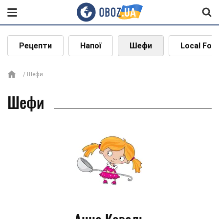
Рецепти
Напої
Шефи
Local Foo
Шефи
Шефи