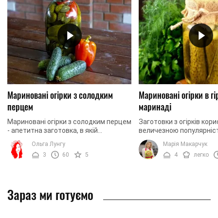
Мариновані огірки з солодким
Мариновані огірки в г
перцем
маринаді
Мариновані огірки з солодким перцем
Заготовки з огірків кор
- апетитна заготовка, в якій
величезною популярніс
м'ясистий болгарський перець і
господинь, тому варіанті
Ольга Лунгу
Марія Макарчук
хрусткі огірки створюють вдале
приготування з кожним
3
60
5
4
легко
смакове поєднання. Ця ...
з'являється все більше. 
Зараз ми готуємо