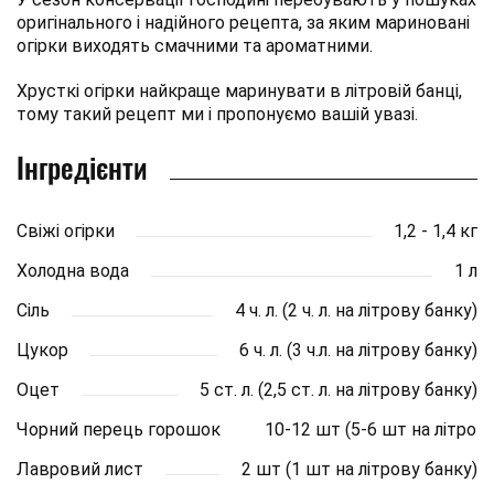
оригінального і надійного рецепта, за яким мариновані
огірки виходять смачними та ароматними.
Хрусткі огірки найкраще маринувати в літровій банці,
тому такий рецепт ми і пропонуємо вашій увазі.
Інгредієнти
Свіжі огірки
1,2 - 1,4 кг
Холодна вода
1 л
Сіль
4 ч. л. (2 ч. л. на літрову банку)
Цукор
6 ч. л. (3 ч.л. на літрову банку)
Оцет
5 ст. л. (2,5 ст. л. на літрову банку)
Чорний перець горошок
10-12 шт (5-6 шт на літров
Лавровий лист
2 шт (1 шт на літрову банку)