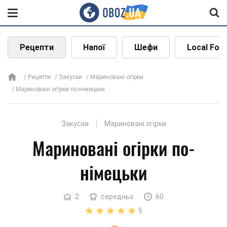
Рецепти
Напої
Шефи
Local Foo
Рецепти
Закуски
Мариновані огірки
Мариновані огірки по-німецьки
Закуски
Мариновані огірки
Мариновані огірки по-
німецьки
2
середньо
60
5