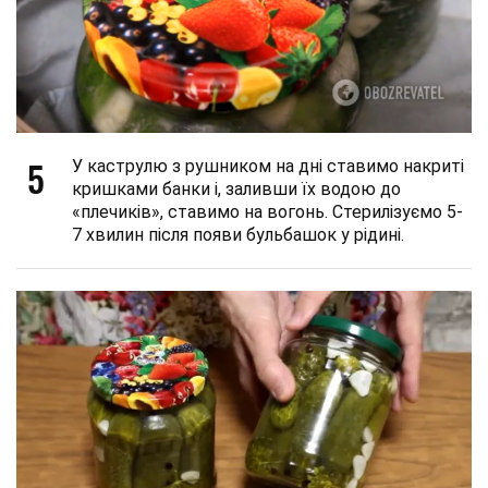
5
У каструлю з рушником на дні ставимо накриті
кришками банки і, заливши їх водою до
«плечиків», ставимо на вогонь. Стерилізуємо 5-
7 хвилин після появи бульбашок у рідині.