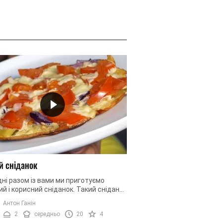
й сніданок
ні разом із вами ми приготуємо
й і корисний сніданок. Такий сніданок
ається не тільки дорослим, але й
Антон Ганін
 А головне, що легкий ...
2
середньо
20
4