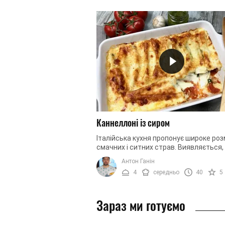
Каннеллоні із сиром
Італійська кухня пропонує широке ро
смачних і ситних страв. Виявляється,
макарони можна не тільки варити, ал
Антон Ганін
запікати. Для ...
4
середньо
40
5
Зараз ми готуємо