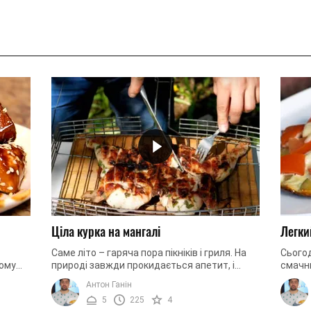
Ціла курка на мангалі
Легки
Саме літо – гаряча пора пікніків і гриля. На
Сьогод
ному
природі завжди прокидається апетит, і
смачни
. За
здається, що можна просто з'їсти слона.
сподоб
Антон Ганін
Свіже повітря, поруч друзі ...
дітям.
5
225
4