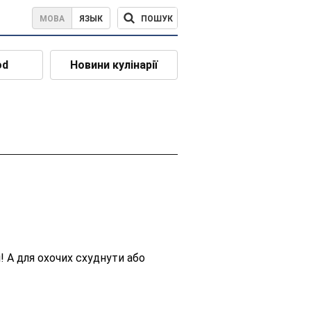
ПОШУК
МОВА
ЯЗЫК
od
Новини кулінарії
! А для охочих схуднути або