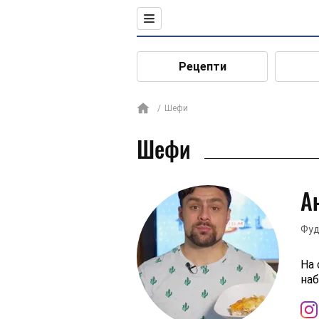
Рецепти
Шефи
Шефи
А
Фуд
На 
наб