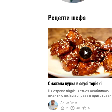
Рецепти шефа
Смажена курка в соусі теріякі
Ця страва відрізняється особливою
пікантністю. Вся справа в приготова
нами соусі, в якому замаринуємо м'ясо
Антон Ганін
рахунок цього воно повністю ...
2
40
5