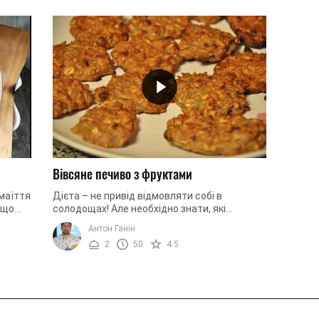
Вівсяне печиво з фруктами
змаїття
Дієта – не привід відмовляти собі в
 що
солодощах! Але необхідно знати, які
е ще й
десерти можуть підтримати вашу фігуру в
Антон Ганін
тонусі, а які – зіпсувати. Тому ...
2
50
4.5