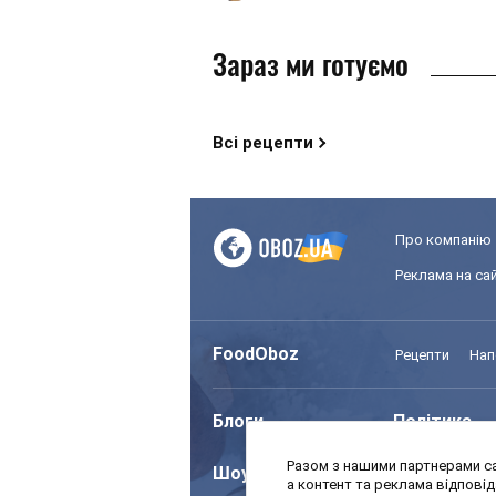
Зараз ми готуємо
Всі рецепти
Про компанію
Реклама на сай
FoodOboz
Рецепти
Нап
Блоги
Політика
Разом з нашими партнерами са
Шоу
Спорт
а контент та реклама відпові