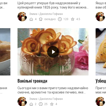
що ви
Цей рецепт уперше був надрукований у
Якщо в
ки
кулінарній книзі 1826 року, тому його можна
вам об
назвати старовинним. А важливо те, що він
цей р
Эмма і Даніелла Гофман
є перевіреним не тільки ...
пригот
4
складно
120
4.5
Ванільні троянди
Узбец
жання
Сьогодні ми з вами приготуємо надзвичайно
Приго
,
смачне, ароматне та красиве печиво, яке
має ни
 Жоден
має назву «Троянди». Воно легке у
заміси
Эмма і Даніелла Гофман
приготуванні, адже містить лише ...
викори
2
25
4