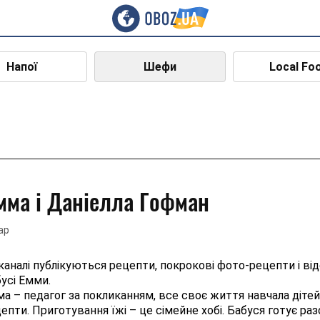
Напої
Шефи
Local Fo
мма і Даніелла Гофман
ар
каналі публікуються рецепти, покрокові фото-рецепти і ві
усі Емми.
а – педагог за покликанням, все своє життя навчала дітей ф
епти. Приготування їжі – це сімейне хобі. Бабуся готує ра