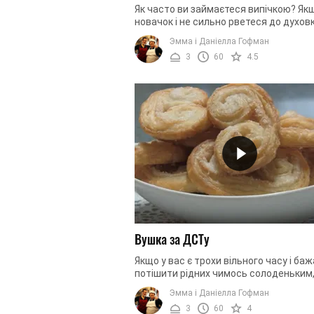
Як часто ви займаєтеся випічкою? Як
новачок і не сильно рветеся до духов
тому, що у вас немає ані досвіду, ані
Эмма і Даніелла Гофман
навичок, ані вільного часу, ...
3
60
4.5
Вушка за ДСТу
Якщо у вас є трохи вільного часу і ба
потішити рідних чимось солоденьким
приготуйте для них домашнє печиво.
Эмма і Даніелла Гофман
магазинний продукт не ...
3
60
4