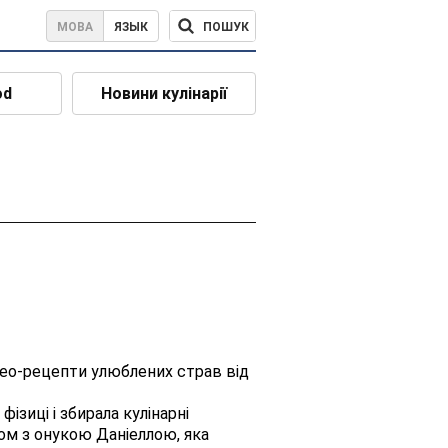
ПОШУК
МОВА
ЯЗЫК
od
Новини кулінарії
део-рецепти улюблених страв від
ізиці і збирала кулінарні
зом з онукою Даніеллою, яка