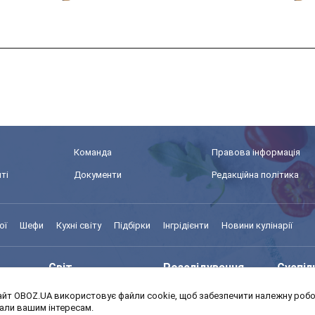
Команда
Правова інформація
ті
Документи
Редакційна політика
ої
Шефи
Кухні світу
Підбірки
Інгрідієнти
Новини кулінарії
Світ
Розслідування
Суспіл
йт OBOZ.UA використовує файли cookie, щоб забезпечити належну робот
Моя школа
Авто
MedOb
дали вашим інтересам.