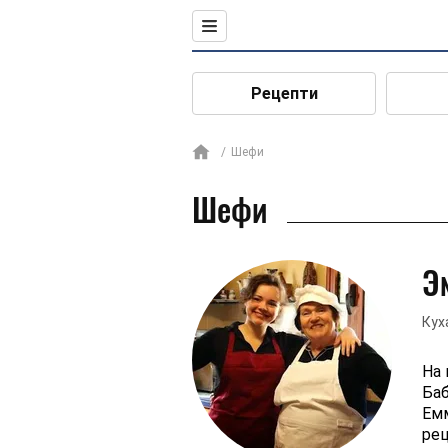
Рецепти
Шефи
Шефи
Э
Кух
На 
Баб
Емм
рец