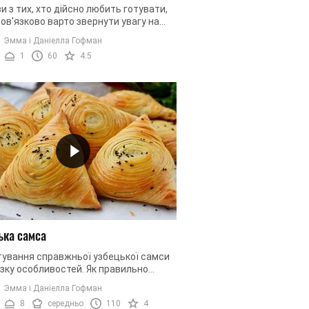
и з тих, хто дійсно любить готувати,
ов'язково варто звернути увагу на
ецепт. Ми пропонуємо вам
Эмма і Даніелла Гофман
увати домашній кетчуп. Йдеться ...
1
60
4.5
ька самса
тування справжньої узбецької самси
зку особливостей. Як правильно
ти тісто, яку начинку
Эмма і Даніелла Гофман
стовувати, як випікати – на всі ці ...
8
середньо
110
4