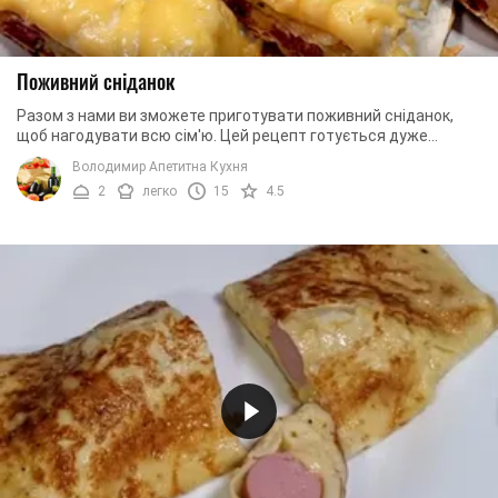
Поживний сніданок
Разом з нами ви зможете приготувати поживний сніданок,
щоб нагодувати всю сім'ю. Цей рецепт готується дуже
швидко, тому вам не потрібно буде тепер ...
Володимир Апетитна Кухня
2
легко
15
4.5