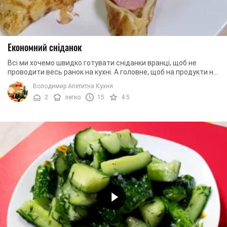
Економний сніданок
Всі ми хочемо швидко готувати сніданки вранці, щоб не
проводити весь ранок на кухні. А головне, щоб на продукти не
доводилося витрачати багато ...
Володимир Апетитна Кухня
2
легко
15
4.5