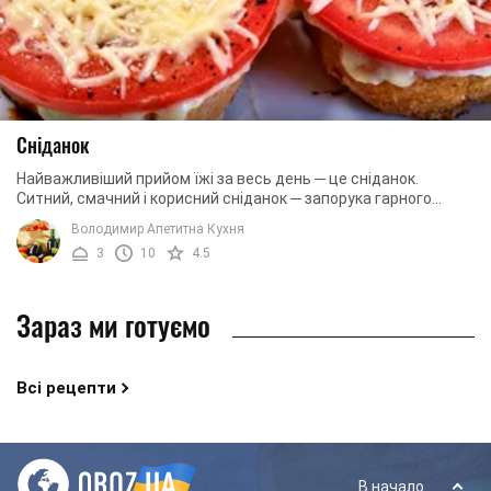
Сніданок
Найважливіший прийом їжі за весь день ─ це сніданок.
Ситний, смачний і корисний сніданок ─ запорука гарного
робочого дня. Часом вранці просто не ...
Володимир Апетитна Кухня
3
10
4.5
Зараз ми готуємо
Всі рецепти
В начало