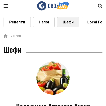
Рецепти
Напої
Шефи
Local Foo
Шефи
Шефи