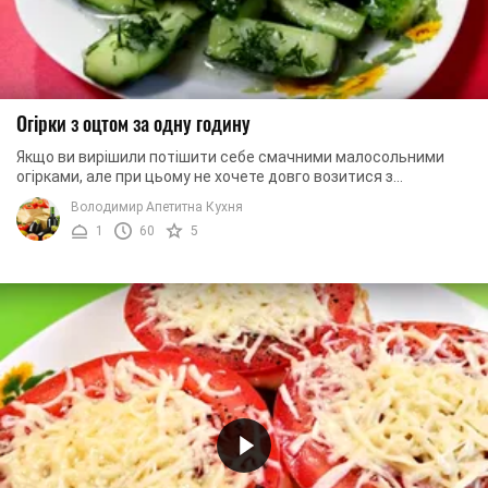
Огірки з оцтом за одну годину
Якщо ви вирішили потішити себе смачними малосольними
огірками, але при цьому не хочете довго возитися з
маринадом і тим більше не хочете чекати ...
Володимир Апетитна Кухня
1
60
5