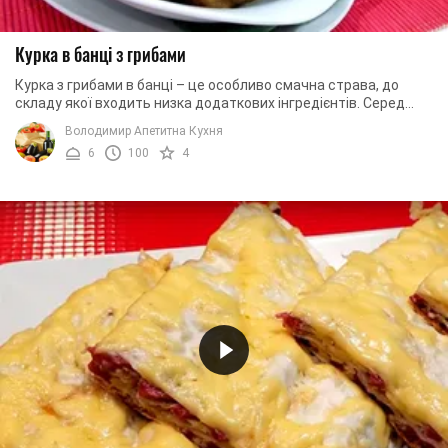
Курка в банці з грибами
Курка з грибами в банці – це особливо смачна страва, до
складу якої входить низка додаткових інгредієнтів. Серед
них: солодкий перець, помідори, ...
Володимир Апетитна Кухня
6
100
4