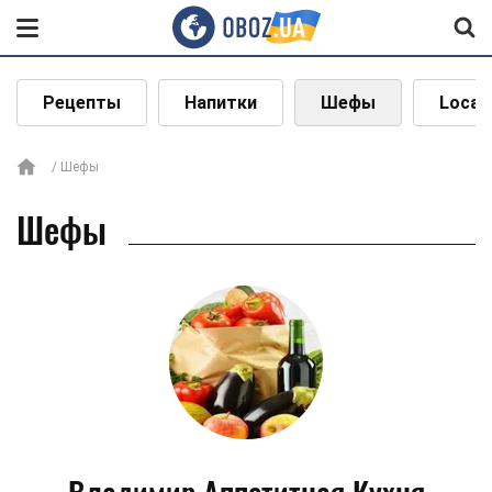
Рецепты
Напитки
Шефы
Local
Шефы
Шефы