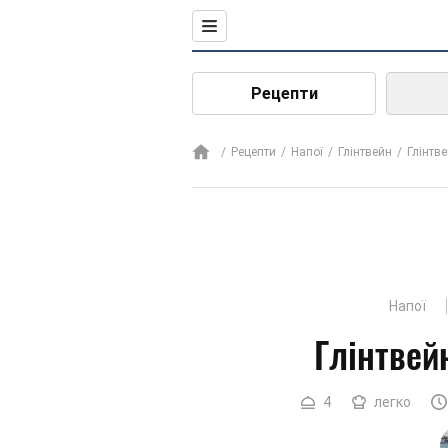
Рецепти
Рецепти
Напої
Глінтвейн
Глінтве
Напої
Глінтвей
4
легко