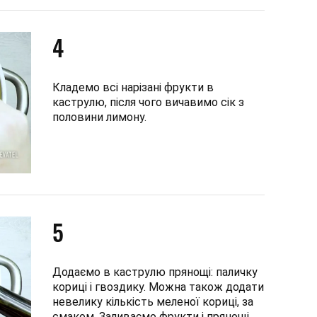
4
Кладемо всі нарізані фрукти в
каструлю, після чого вичавимо сік з
половини лимону.
5
Додаємо в каструлю прянощі: паличку
кориці і гвоздику. Можна також додати
невелику кількість меленої кориці, за
смаком. Заливаємо фрукти і прянощі