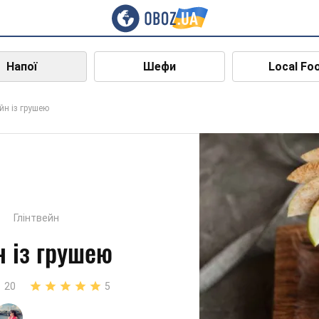
Напої
Шефи
Local Fo
йн із грушею
Глінтвейн
н із грушею
20
5