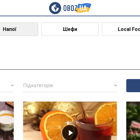
Напої
Шефи
Local Fo
Підкатегорія