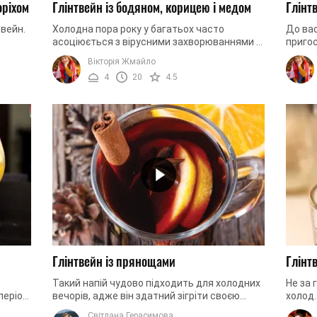
оріхом
Глінтвейн із бодяном, корицею і медом
Глінтв
вейн.
Холодна пора року у багатьох часто
До вас
асоціюється з вірусними захворюваннями –
пригос
олодну
кашлем, закладеним носом і головними
зможет
Вікторія Жмайло
болями. Тому після тривалого ...
вина з
4
20
4.5
Глінтвейн із прянощами
Глінтв
Такий напій чудово підходить для холодних
Не за 
 період
вечорів, адже він здатний зігріти своєю
холод.
ожна,
теплотою, і підняти настрій своїм смаком.
зігріт
Світлана Герасимова