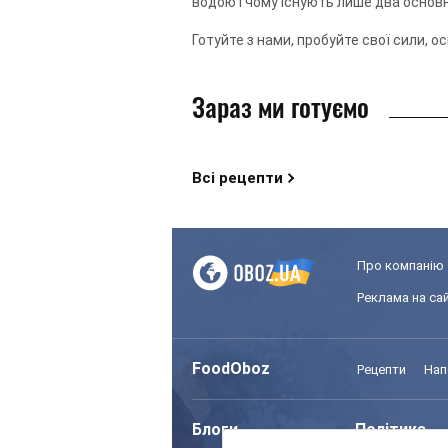
водою і чому існують лише два основ
Готуйте з нами, пробуйте свої сили, о
Зараз ми готуємо
Всі рецепти
Про компанію
Реклама на сай
FoodOboz
Рецепти
Нап
Блоги
Політика