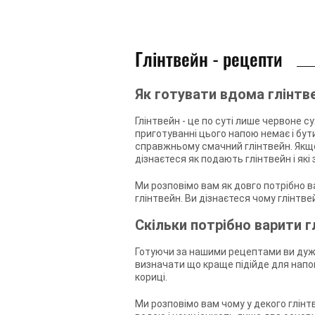
Глінтвейн - рецепти
Як готувати вдома глінтв
Глінтвейн - це по суті лише червоне су
приготуванні цього напою немає і бут
справжньому смачний глінтвейн. Якщо
дізнаєтеся як подають глінтвейн і як
Ми розповімо вам як довго потрібно в
глінтвейн. Ви дізнаєтеся чому глінтв
Скільки потрібно варити г
Готуючи за нашими рецептами ви дуже
визначати що краще підійде для напою
кориці.
Ми розповімо вам чому у декого глінт