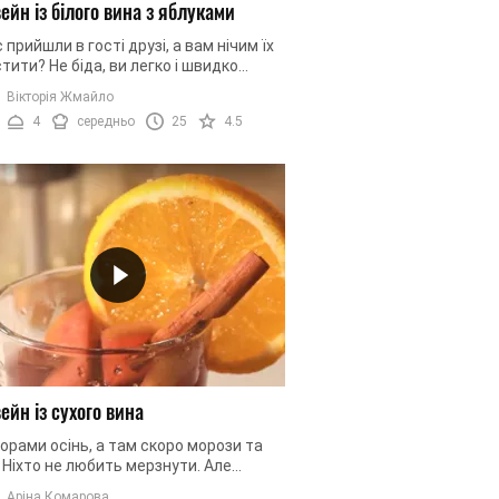
ейн із білого вина з яблуками
 прийшли в гості друзі, а вам нічим їх
тити? Не біда, ви легко і швидко
е приготувати глінтвейн із білого
Вікторія Жмайло
 яблуками та ...
4
середньо
25
4.5
ейн із сухого вина
горами осінь, а там скоро морози та
 Ніхто не любить мерзнути. Але
ися нам допоможе глінтвейн із сухого
Аріна Комарова