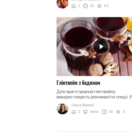
звичайно ж, не виходити ...
2
35
4.5
Глінтвейн з бодяном
Для приготування глінтвейну
використовують різноманітні спеції. У
вони роблять цей зігрівальний напій
Ольга Матвій
надзвичайно ароматним. Проте, якщо д
2
легко
30
4