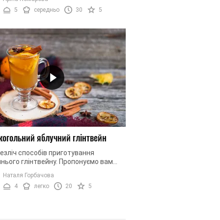
еплий, пряний, ...
5
середньо
30
5
когольний яблучний глінтвейн
безліч способів приготування
нього глінтвейну. Пропонуємо вам
увати рецепт безалкогольного
Наталя Горбачова
ального яблучного напою. Весь секрет
4
легко
20
5