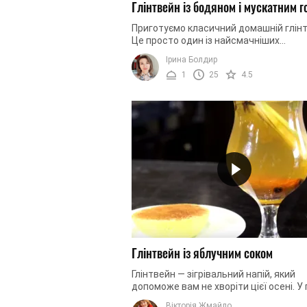
Глінтвейн із бодяном і мускатним г
Приготуємо класичний домашній глінт
Це просто один із найсмачніших
зігрівальних напоїв. Потіште себе в х
Ірина Болдир
пору року і будьте здорові! Ви ...
1
25
4.5
Глінтвейн із яблучним соком
Глінтвейн — зігрівальний напій, який
допоможе вам не хворіти цієї осені. У
холодів нам так хочеться зігрітися. М
Вікторія Жмайло