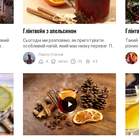
Глінтвейн з апельсином
Глінт
 який
Сьогодні ми розповімо, як приготувати
Такий 
х
особливий напій, який має низку переваг. По-
різних
альну
перше, він смачний, ароматний та корисний.
любит
Павло Стегній
По-друге, він володіє ...
глінтв
4
легко
30
4.5