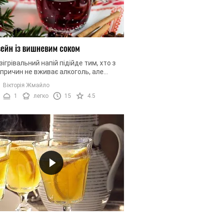
вейн із вишневим соком
зігрівальний напій підійде тим, хто з
 причин не вживає алкоголь, але
ь потішити себе смачним
Вікторія Жмайло
ейном. Завдяки послідовному ...
1
легко
15
4.5