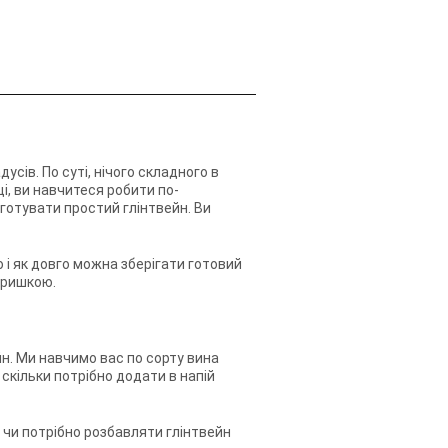
усів. По суті, нічого складного в
і, ви навчитеся робити по-
готувати простий глінтвейн. Ви
 і як довго можна зберігати готовий
кришкою.
н. Ми навчимо вас по сорту вина
скільки потрібно додати в напій
 чи потрібно розбавляти глінтвейн