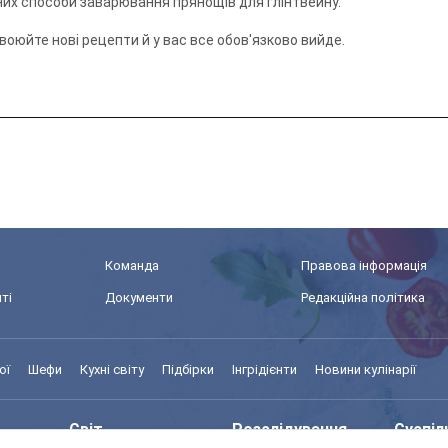
них способи заварювання прянощів для глінтвейну.
своюйте нові рецепти й у вас все обов'язково вийде.
Команда
Правова інформація
ті
Документи
Редакційна політика
ої
Шефи
Кухні світу
Підбірки
Інгрідієнти
Новини кулінарії
Світ
Розслідування
Суспіл