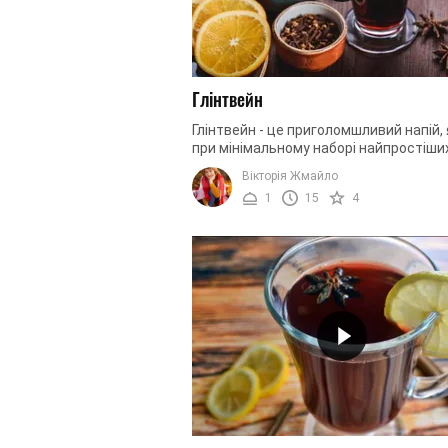
Глінтвейн
Глінтвейн - це приголомшливий напій,
при мінімальному наборі найпростіши
спецій і цитрусових подарує вам унік
Вікторія Жмайло
гру смаку і наповнить ваш ...
1
15
4