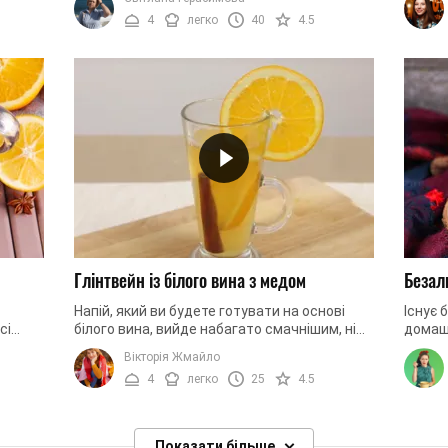
Правильно підібрані ...
вина. Т
4
легко
40
4.5
Глінтвейн із білого вина з медом
Безал
Напій, який ви будете готувати на основі
Існує 
сі
білого вина, вийде набагато смачнішим, ніж
домаш
звичайний глінтвейн. Любителям гарячого
спроб
Вікторія Жмайло
ля ...
вина наш рецепт ...
зігрів
4
легко
25
4.5
...
Показати більше