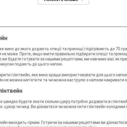
ейн
хе вино до якого додають спеції та прянощі і підігрівають до 70 град
и не може. Проте, якщо вміти правильно підбирати спеції та прянощ
 ви будете готувати за нашими рецептами, ми навчимо вас як при
і закуски подають до цього напою.
арити глінтвейн, яке вино краще використовувати для цього напою
ейн не можна кип'ятити та чи можна каструлю з напоєм накривати 
лінтвейн
 швидко будете знати скільки цукру потрібно додавати в глінтвей
: цукор чи мед. Ви дізнаєтеся чи можна пити глінтвейн холодним і 
вейн виходить гірким. Готуючи за нашими рецептами ви дізнаєтеся