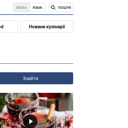
ПОШУК
МОВА
ЯЗЫК
od
Новини кулінарії
Знайти