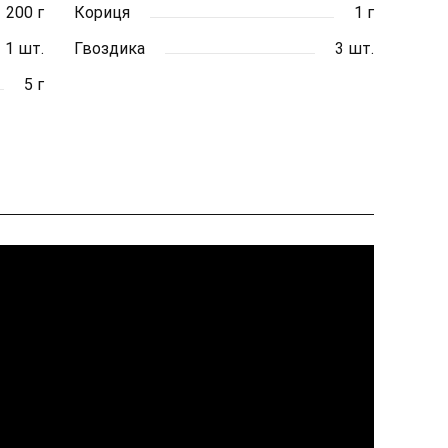
200 г
Кориця
1 г
1 шт.
Гвоздика
3 шт.
5 г