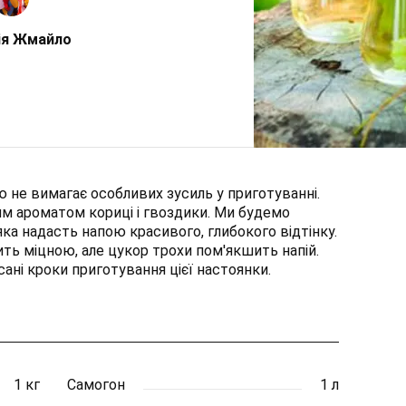
ія Жмайло
ю не вимагає особливих зусиль у приготуванні.
им ароматом кориці і гвоздики. Ми будемо
ка надасть напою красивого, глибокого відтінку.
ть міцною, але цукор трохи пом'якшить напій.
ані кроки приготування цієї настоянки.
1 кг
Самогон
1 л