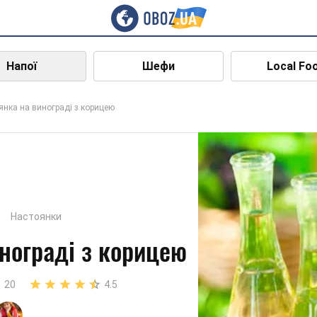
Напої
Шефи
Local Fo
янка на винограді з корицею
Настоянки
нограді з корицею
20
4.5