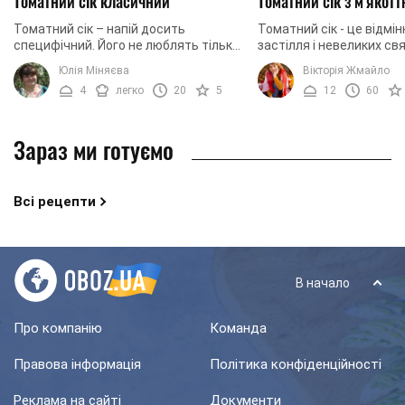
Томатний сік класичний
Томатний сік з м'якот
Томатний сік – напій досить
Томатний сік - це відмін
специфічний. Його не люблять тільки
застілля і невеликих свя
ті, хто ще не розпробував повною
універсальним, так як він
Юлія Міняєва
Вікторія Жмайло
мірою чудовий смак вижатих томатів.
подачі на стіл, і ...
4
легко
20
5
12
60
У домашніх ...
Зараз ми готуємо
Всі рецепти
В начало
Про компанію
Команда
Правова інформація
Політика конфіденційності
Реклама на сайті
Документи