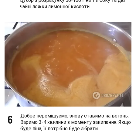
цукор з розрахунку 50-100 г на 1 л соку та дві
чайні ложки лимонної кислоти.
6
Добре перемішуємо, знову ставимо на вогонь.
Варимо 3-4 хвилини з моменту закипання. Якщо
буде піна, її потрібно буде зібрати.