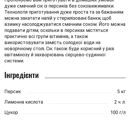
дуже смачний сік із персиків без соковижималки.
Технологія приготування дуже проста та за бажанням
можна закатати напій у стерилізовані банки, щоб
взимку насолоджуватися смачним соком. Його можна
подавати дітям, оскільки в персиках містяться
практично всі групи вітамінів, а також
використовувати замість солодкої води на
новорічному столі. Сік також буде корисний у разі
авітамінозу й захворювань серцево-судинної
системи.
Інгредієнти
Персик
5 кг
Лимонна кислота
2 ч. л.
Цукор
100 г/л