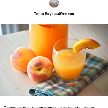
Таша ВкусныйУголок
Пропонуємо вам приготувати в домашніх умовах