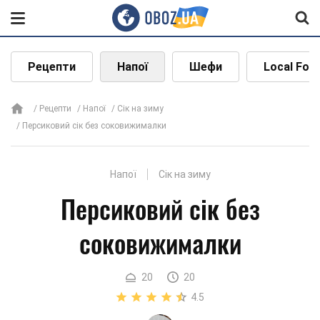
Рецепти
Напої
Шефи
Local Foo
Рецепти
Напої
Сік на зиму
Персиковий сік без соковижималки
Напої
Сік на зиму
Персиковий сік без
соковижималки
20
20
4.5