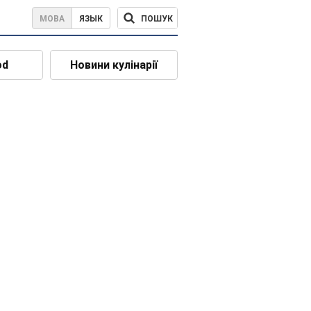
ПОШУК
МОВА
ЯЗЫК
od
Новини кулінарії