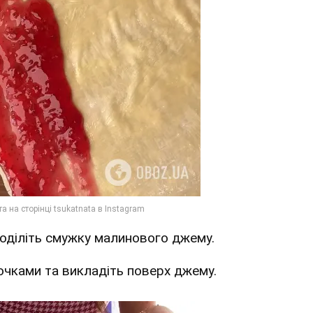
оділіть смужку малинового джему.
очками та викладіть поверх джему.