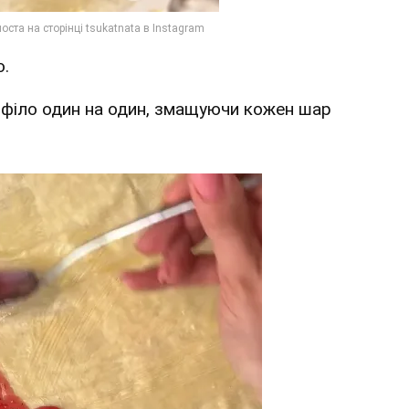
о.
а філо один на один, змащуючи кожен шар