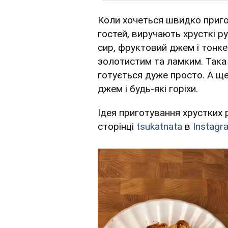
Коли хочеться швидко приг
гостей, виручають хрусткі ру
сир, фруктовий джем і тонке 
золотистим та ламким. Так
готується дуже просто. А щ
джем і будь-які горіхи.
Ідея приготування хрустких 
сторінці
tsukatnata
в
Instagr