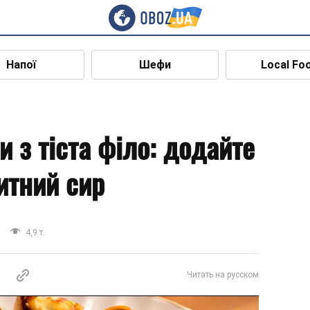
Напої
Шефи
Local Fo
и з тіста філо: додайте
итний сир
4,9 т.
Читать на русском