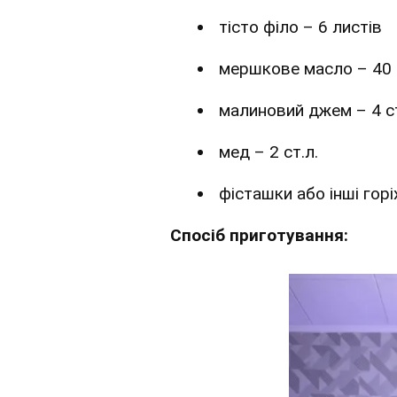
тісто філо – 6 листів
мершкове масло – 40 
малиновий джем – 4 ст
мед – 2 ст.л.
фісташки або інші горі
Спосіб приготування: