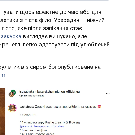
отувати щось ефектне до чаю або для
летики з тіста філо. Усередині – ніжний
тісто, яке після запікання стає
а
закуска
виглядає вишукано, але
е рецепт легко адаптувати під улюблений
рулетиків з сиром брі опублікована на
am
.