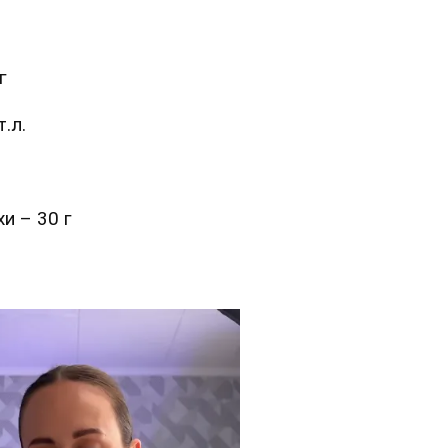
г
.л.
хи – 30 г