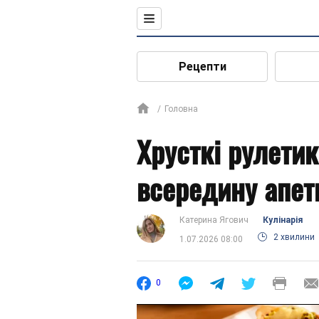
Рецепти
Головна
Хрусткі рулетик
всередину апет
Катерина Ягович
Кулінарія
2 хвилини
1.07.2026 08:00
0