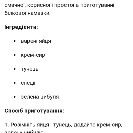
смачної, корисної і простої в приготуванні
білкової намазки.
Інгредієнти:
варені яйця
крем-сир
тунець
спеції
зелена цибуля
Спосіб приготування:
1. Розімніть яйця і тунець, додайте крем-сир,
зелену цибулю.