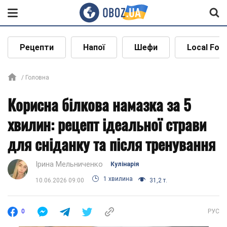
Рецепти
Напої
Шефи
Local Foo
Головна
Корисна білкова намазка за 5
хвилин: рецепт ідеальної страви
для сніданку та після тренування
Ірина Мельниченко
Кулінарія
1 хвилина
10.06.2026 09:00
31,2 т.
0
РУС