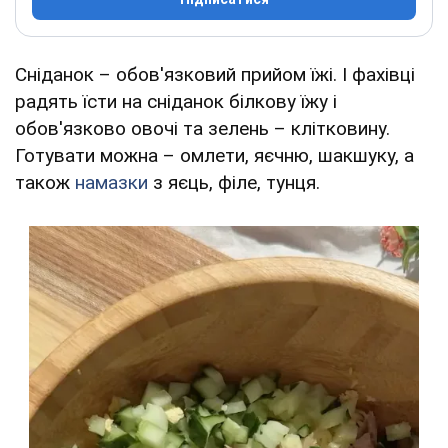
Сніданок – обов'язковий прийом їжі. І фахівці
радять їсти на сніданок білкову їжу і
обов'язково овочі та зелень – клітковину.
Готувати можна – омлети, яєчню, шакшуку, а
також
намазки
з яєць, філе, тунця.