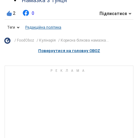
Намазка з тунця
2
0
Підписатися
Теги
Редакційна політика
FoodOboz
Кулінарія
Корисна білкова намазка...
Повернутися на головну OBOZ