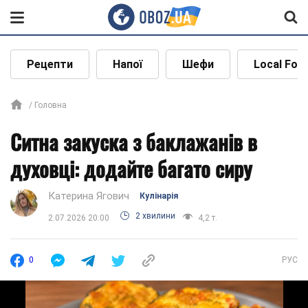
Рецепти
Напої
Шефи
Local Foo
Головна
Ситна закуска з баклажанів в
духовці: додайте багато сиру
Катерина Ягович
Кулінарія
2 хвилини
2.07.2026 20:00
4,2 т.
0
РУС