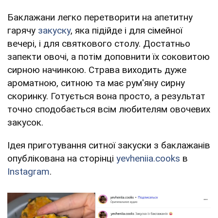
Баклажани легко перетворити на апетитну
гарячу
закуску
, яка підійде і для сімейної
вечері, і для святкового столу. Достатньо
запекти овочі, а потім доповнити їх соковитою
сирною начинкою. Страва виходить дуже
ароматною, ситною та має рум'яну сирну
скоринку. Готується вона просто, а результат
точно сподобається всім любителям овочевих
закусок.
Ідея приготування ситної закуски з баклажанів
опублікована на сторінці
yevheniia.cooks
в
Instagram
.