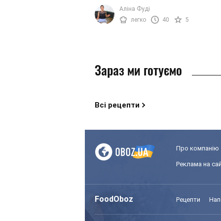
баклажанів підійде будь-яка начинка 
Аліна Фуді
в запеченому вигляді виходить ...
легко
40
5
Зараз ми готуємо
Всі рецепти
Про компанію
Реклама на сай
FoodOboz
Рецепти
Нап