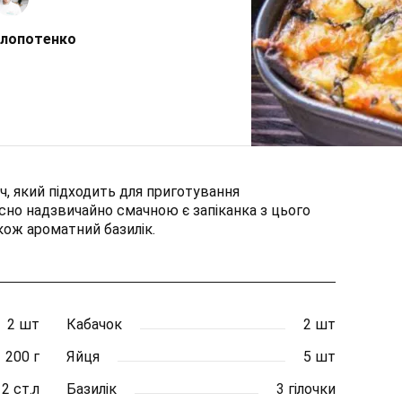
Клопотенко
ч, який підходить для приготування
йсно надзвичайно смачною є запіканка з цього
також ароматний базилік.
2 шт
Кабачок
2 шт
200 г
Яйця
5 шт
2 ст.л
Базилік
3 гілочки