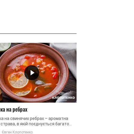
ка на ребрах
Пісний харчо
ка на свинячих ребрах – ароматна
Пісний харчо не поступ
страва, в якій поєднується багато
якостями своєму попер
 та пікантних смаків. Саме таке м'ясо
приготованому на м'ясі.
Євген Клопотенко
Вікторія Жмайло