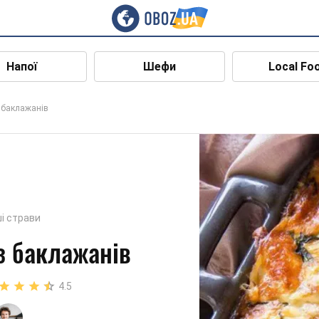
Напої
Шефи
Local Fo
 баклажанів
і страви
з баклажанів
4.5