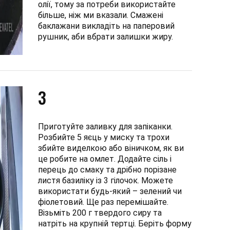
олії, тому за потреби використайте
більше, ніж ми вказали. Смажені
баклажани викладіть на паперовий
рушник, аби вбрати залишки жиру.
3
Приготуйте заливку для запіканки.
Розбийте 5 яєць у миску та трохи
збийте виделкою або віничком, як ви
це робите на омлет. Додайте сіль і
перець до смаку та дрібно порізане
листя базиліку із 3 гілочок. Можете
використати будь-який – зелений чи
фіолетовий. Ще раз перемішайте.
Візьміть 200 г твердого сиру та
натріть на крупній тертці. Беріть форму