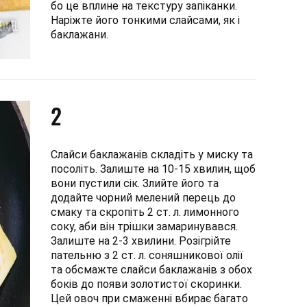
бо це вплине на текстуру запіканки.
Наріжте його тонкими слайсами, як і
баклажани.
2
Слайси баклажанів складіть у миску та
посоліть. Залиште на 10-15 хвилин, щоб
вони пустили сік. Злийте його та
додайте чорний мелений перець до
смаку та скропіть 2 ст. л. лимонного
соку, аби він трішки замаринувався.
Залиште на 2-3 хвилини. Розігрійте
пательню з 2 ст. л. соняшникової олії
та обсмажте слайси баклажанів з обох
боків до появи золотистої скоринки.
Цей овоч при смаженні вбирає багато