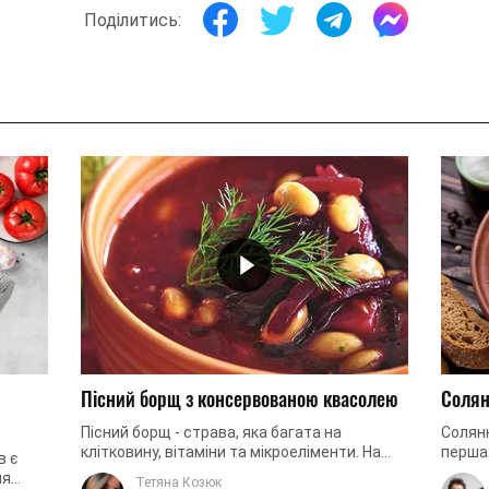
Поділитись:
Пісний борщ з консервованою квасолею
Солян
Пісний борщ - страва, яка багата на
Солян
клітковину, вітаміни та мікроеліменти. На
перша 
в є
відміну від борщу, приготованого на
пряних
ля
Тетяна Козюк