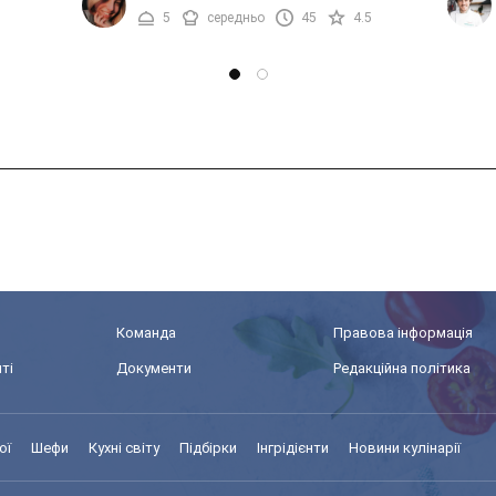
бульйоні з додаванням м'яса, він ...
ідеаль
і саме
5
середньо
45
4.5
Команда
Правова інформація
ті
Документи
Редакційна політика
ої
Шефи
Кухні світу
Підбірки
Інгрідієнти
Новини кулінарії