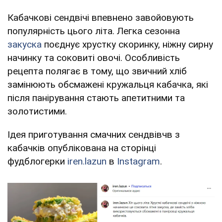
Кабачкові сендвічі впевнено завойовують
популярність цього літа. Легка сезонна
закуска
поєднує хрустку скоринку, ніжну сирну
начинку та соковиті овочі. Особливість
рецепта полягає в тому, що звичний хліб
замінюють обсмажені кружальця кабачка, які
після панірування стають апетитними та
золотистими.
Ідея приготування смачних сендвівчв з
кабачків опублікована на сторінці
фудблогерки
iren.lazun
в
Instagram
.