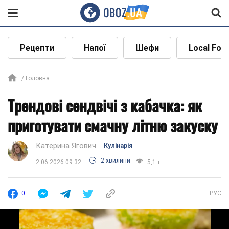
Рецепти
Напої
Шефи
Local Foo
Головна
Трендові сендвічі з кабачка: як
приготувати смачну літню закуску
Катерина Ягович
Кулінарія
2 хвилини
2.06.2026 09:32
5,1 т.
0
РУС