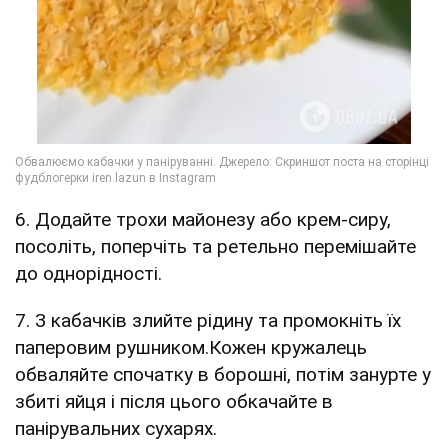
6. Додайте трохи майонезу або крем-сиру,
посоліть, поперчіть та ретельно перемішайте
до однорідності.
7. З кабачків злийте рідину та промокніть їх
паперовим рушником.Кожен кружалець
обваляйте спочатку в борошні, потім занурте у
збиті яйця і після цього обкачайте в
панірувальних сухарях.