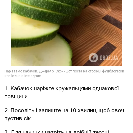
1. Кабачок наріжте кружальцями однакової
товщини.
2. Посоліть і залиште на 10 хвилин, щоб овоч
пустив сік.
3. Для начинки натріть на дрібній тертці