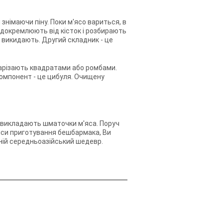
знімаючи піну. Поки м'ясо вариться, в
 відокремлюють від кісток і розбирають
, викидають. Другий складник - це
нарізають квадратами або ромбами.
компонент - це цибуля. Очищену
ї викладають шматочки м'яса. Поруч
анси приготування бешбармака, Ви
ній середньоазійський шедевр.