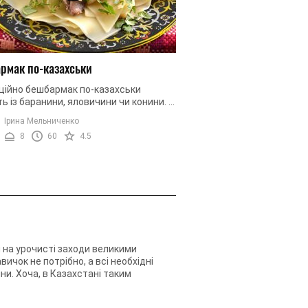
рмак по-казахськи
ційно бешбармак по-казахськи
ь із баранини, яловичини чи конини. У
 рецепті використовується досить
Ірина Мельниченко
й та зрозумілий спосіб ...
8
60
4.5
 на урочисті заходи великими
чок не потрібно, а всі необхідні
ни. Хоча, в Казахстані таким