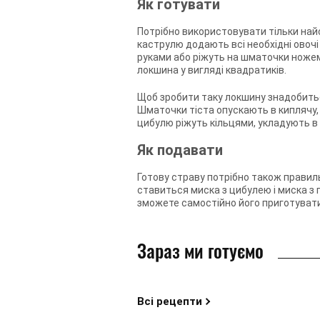
Як готувати
Потрібно використовувати тільки найс
каструлю додають всі необхідні овочі 
руками або ріжуть на шматочки ножем.
локшина у вигляді квадратиків.
Щоб зробити таку локшину знадобитьс
Шматочки тіста опускають в киплячу,
цибулю ріжуть кільцями, укладують в 
Як подавати
Готову страву потрібно також правил
ставиться миска з цибулею і миска з 
зможете самостійно його приготувати
Зараз ми готуємо
Всі рецепти