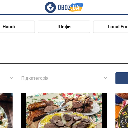
Напої
Шефи
Local Fo
Підкатегорія