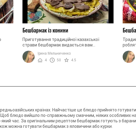
Бешбармак із конини
Бешба
ю
Приготування традиційної казахської
Тради
страви бешбармак видається вам
роблят
неймовірно складним завданням? Це лише
цьому
Ірина Мельниченко
 ...
на перший погляд. Сьогодні ми будемо ...
прости
4
50
4.5
ередньоазійських країнах. Найчастіше це блюдо прийнято готувати
і. Щоб блюдо вийшло по-справжньому смачним, ніяких особливих нави
дь-який час. За оригінальним рецептом бешбармак готують з барани
кож можна готувати бешбармак з яловичини або курки.