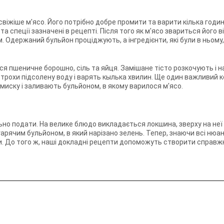
віжіше м'ясо. Його потрібно добре промити та варити кілька годин 
та спеції зазначені в рецепті. Після того як м'ясо звариться його
 Одержаний бульйон проціджують, а інгредієнти, які були в ньому
я пшеничне борошно, сіль та яйця. Замішане тісто розкочують і 
 трохи підсолену воду і варять кылька хвилин. Ще один важливий 
миску і заливають бульйоном, в якому варилося м'ясо.
ьно подати. На велике блюдо викладається локшина, зверху на не
гарячим бульйоном, в який нарізано зелень. Тепер, знаючи всі ню
. До того ж, наші докладні рецепти допоможуть створити справж