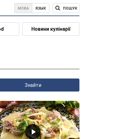
ПОШУК
МОВА
ЯЗЫК
od
Новини кулінарії
Знайти