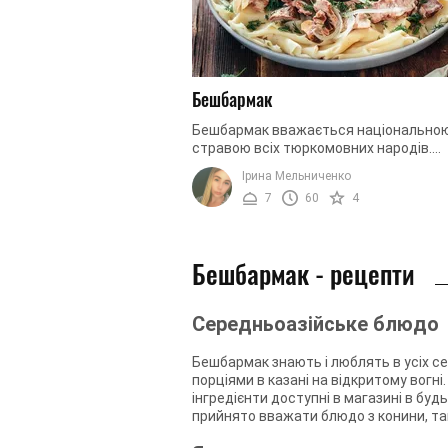
Бешбармак
Бешбармак вважається національно
стравою всіх тюркомовних народів.
Відмінними рисами бешбармаку і всієї
Ірина Мельниченко
східної кухні в цілому є величезні порції.
7
60
4
Бешбармак - рецепти
Середньоазійське блюдо
Бешбармак знають і люблять в усіх с
порціями в казані на відкритому вогн
інгредієнти доступні в магазині в бу
прийнято вважати блюдо з конини, та