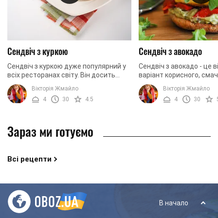
Сендвіч з куркою
Сендвіч з авокадо
Сендвіч з куркою дуже популярний у
Сендвіч з авокадо - це 
всіх ресторанах світу. Він досить
варіант корисного, смач
легко готується, тому вважається
ситного сніданку. Якщо 
Вікторія Жмайло
Вікторія Жмайло
відмінним варіантом швидкого й
фігурою, то рекомендує
4
30
4.5
4
30
ситного ...
тостерний ...
Зараз ми готуємо
Всі рецепти
В начало