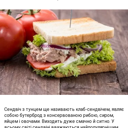
Сендвіч з тунцем ще називають клаб-сендвічем, являє
собою бутерброд з консервованою рибою, сиром,
яйцем і овочами. Виходить дуже смачно й ситно. У
всьому світі сендвічі вважаються найпопулярнішим