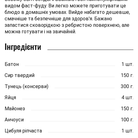
видом фаст-фуду. Ви легко можете приготувати це
блюдо в домашніх умовах. Вийде набагато дешевше,
смачніше та безпечніше для здоров'я. Бажано
запастися сковорідкою з ребристою поверхнею, але
можна готувати і на звичайній.
Інгредієнти
Батон
1 шт.
Сир твердий
150 г.
Тунець (консерви)
300 г.
Яйця
4 шт.
Майонез
150 г.
Анчоуси
100 г.
Цибуля ріпчаста
1 шт.