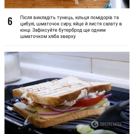
6
Після викладіть тунець, кільця помідорів та
цибулі, шматочок сиру, яйце й листя салату в
кінці. Зафіксуйте бутерброд ще одним
шматочком хліба зверху.