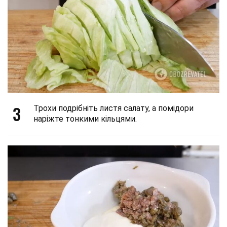
3
Трохи подрібніть листя салату, а помідори
наріжте тонкими кільцями.