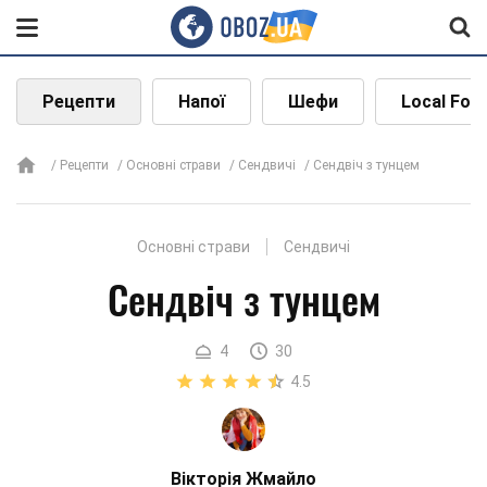
Рецепти
Напої
Шефи
Local Foo
Рецепти
Основні страви
Сендвичі
Сендвіч з тунцем
Основні страви
Сендвичі
Сендвіч з тунцем
4
30
4.5
Вікторія Жмайло