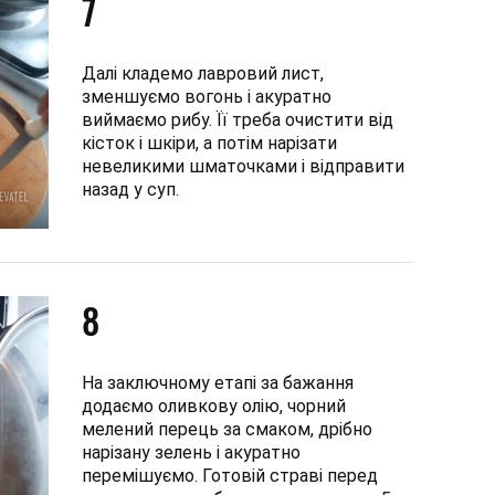
7
Далі кладемо лавровий лист,
зменшуємо вогонь і акуратно
виймаємо рибу. Її треба очистити від
кісток і шкіри, а потім нарізати
невеликими шматочками і відправити
назад у суп.
8
На заключному етапі за бажання
додаємо оливкову олію, чорний
мелений перець за смаком, дрібно
нарізану зелень і акуратно
перемішуємо. Готовій страві перед