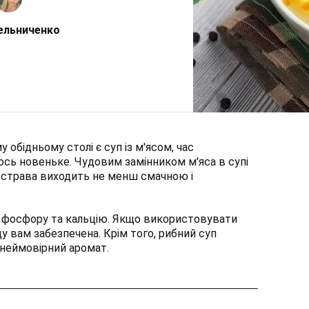
ельниченко
обідньому столі є суп із м'ясом, час
ось новеньке. Чудовим замінником м'яса в супі
 страва виходить не менш смачною і
ть фосфору та кальцію. Якщо використовувати
у вам забезпечена. Крім того, рибний суп
 неймовірний аромат.