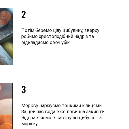
2
Потім беремо цілу цибулину, зверху
робимо хрестоподібний надріз та
відкладаємо овоч убік.
3
Моркву нарізуємо тонкими кільцями.
За цей час вода вже повинна закипіти.
Відправляємо в каструлю цибулю та
моркву.