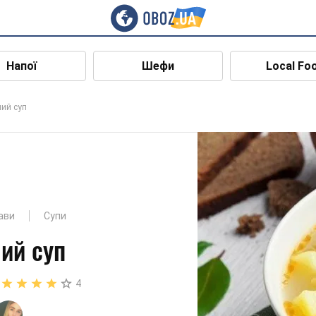
Напої
Шефи
Local Fo
ий суп
ави
Супи
ий суп
4