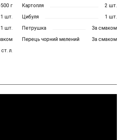
-500 г
Картопля
2 шт.
1 шт.
Цибуля
1 шт.
1 шт.
Петрушка
За смаком
маком
Перець чорний мелений
За смаком
 ст. л.