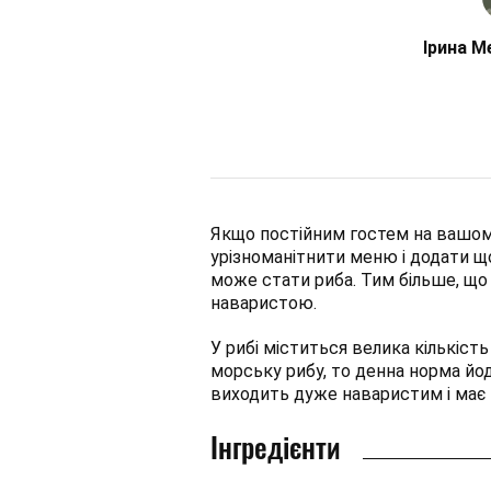
Ірина М
Якщо постійним гостем на вашому 
урізноманітнити меню і додати щ
може стати риба. Тим більше, що
наваристою.
У рибі міститься велика кількіс
морську рибу, то денна норма йод
виходить дуже наваристим і має
Інгредієнти