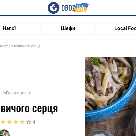
Напої
Шефи
Local Fo
алат з яловичого серця
М'ясні салати
овичого серця
4