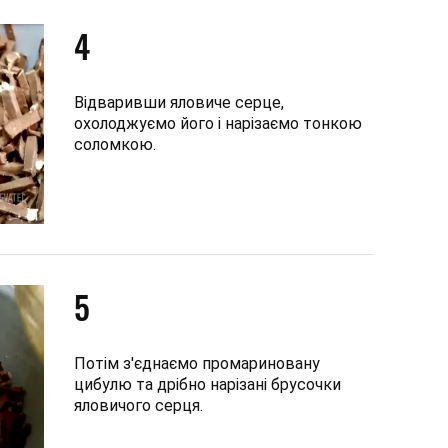
4
Відваривши яловиче серце,
охолоджуємо його і нарізаємо тонкою
соломкою.
5
Потім з'єднаємо промариновану
цибулю та дрібно нарізані брусочки
яловичого серця.