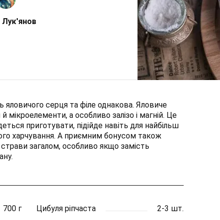
 Лук'янов
ть яловичого серця та філе однакова. Яловиче
 й мікроелементи, а особливо залізо і магній. Це
деться приготувати, підійде навіть для найбільш
ого харчування. А приємним бонусом також
і страви загалом, особливо якщо замість
ану.
700 г
Цибуля ріпчаста
2-3 шт.