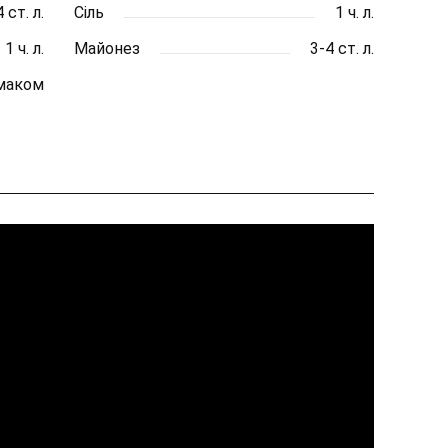
4 ст. л.
Сіль
1 ч. л.
1 ч. л.
Майонез
3-4 ст. л.
смаком