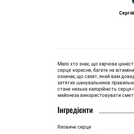
Сергій
Мало хто знає, що харчова цінніс
серце корисне, багате на вітаміни
означає, що салат, який вам дове
затятих шанувальників правильн
стане низька калорійність серця 
майонеза використовувати смет
Інгредієнти
Яловиче серце