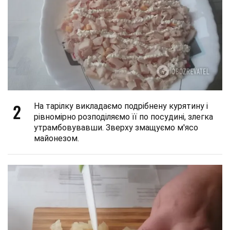
2
На тарілку викладаємо подрібнену курятину і
рівномірно розподіляємо її по посудині, злегка
утрамбовувавши. Зверху змащуємо м'ясо
майонезом.