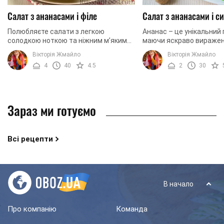
Салат з ананасами і філе
Салат з ананасами і с
Полюбляєте салати з легкою
Ананас – це унікальний 
солодкою ноткою та ніжним м’яким
маючи яскраво виражен
смаком курячого м’яса? Тоді цей
смак та фантастичний 
Вікторія Жмайло
Вікторія Жмайло
рецепт точно вам сподобається.
вдало гармоніювати не 
4
40
4.5
2
30
Адже сьогодні ми хочемо ...
солодощами чи ...
Зараз ми готуємо
Всі рецепти
В начало
Про компанію
Команда