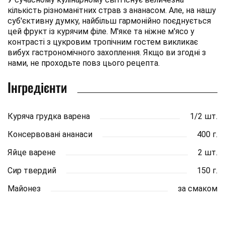
кількість різноманітних страв з ананасом. Але, на нашу
суб'єктивну думку, найбільш гармонійно поєднується
цей фрукт із курячим філе. М'яке та ніжне м'ясо у
контрасті з цукровим тропічним гостем викликає
вибух гастрономічного захоплення. Якщо ви згодні з
нами, не проходьте повз цього рецепта.
Інгредієнти
Куряча грудка варена
1/2 шт.
Консервовані ананаси
400 г.
Яйце варене
2 шт.
Сир твердий
150 г.
Майонез
за смаком