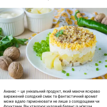
Ананас – це унікальний продукт, який маючи яскраво
виражений солодкий смак та фантастичний аромат
може вдало гармоніювати не лише з солодощами чи
фруктами. Він утворює чудовий баланс із м’ясом