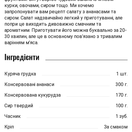
курки, овочами, сиром тощо. Ми хочемо
запропонувати вам рецепт салату з ананасами та
сиром. Салат надзвичайно легкий у приготуванні, але
попри це виходить дивовижно смачним та
ароматним. Приготувати його можна буквально за 20-
30 хвилин, але це в основному пов’язано з тривалим
варінням м’яса.
Інгредієнти
Куряча грудка
1 шт.
Консервовані ананаси
300 г.
Консервована кукурудза
170 г.
Сир твердий
100 г.
Часник
1 зуб.
Кріп
За смаком