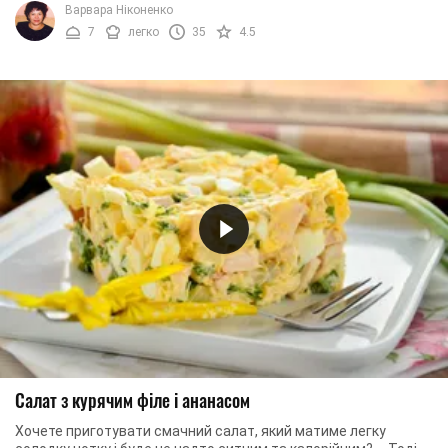
Варвара Ніконенко
7
легко
35
4.5
Салат з курячим філе і ананасом
Хочете приготувати смачний салат, який матиме легку