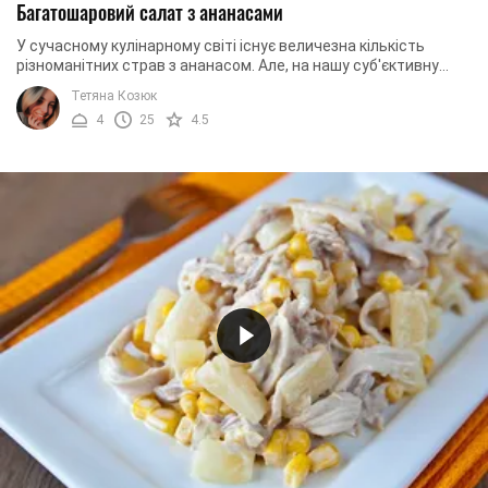
Багатошаровий салат з ананасами
У сучасному кулінарному світі існує величезна кількість
різноманітних страв з ананасом. Але, на нашу суб'єктивну
думку, найбільш гармонійно ...
Тетяна Козюк
4
25
4.5