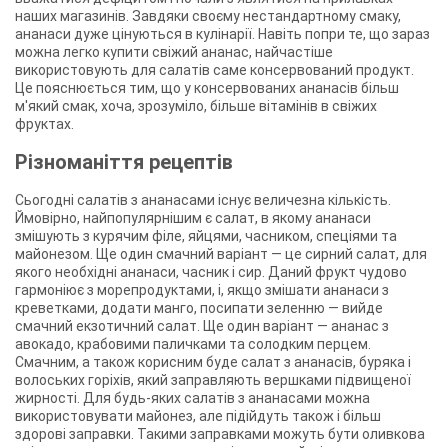
наших магазинів. Завдяки своєму нестандартному смаку,
ананаси дуже цінуються в кулінарії. Навіть попри те, що зараз
можна легко купити свіжий ананас, найчастіше
використовують для салатів саме консервований продукт.
Це пояснюється тим, що у консервованих ананасів більш
м'який смак, хоча, зрозуміло, більше вітамінів в свіжих
фруктах.
Різноманіття рецептів
Сьогодні салатів з ананасами існує величезна кількість.
Ймовірно, найпопулярнішим є салат, в якому ананаси
змішують з курячим філе, яйцями, часником, спеціями та
майонезом. Ще один смачний варіант — це сирний салат, для
якого необхідні ананаси, часник і сир. Даний фрукт чудово
гармоніює з морепродуктами, і, якщо змішати ананаси з
креветками, додати манго, посипати зеленню — вийде
смачний екзотичний салат. Ще один варіант — ананас з
авокадо, крабовими паличками та солодким перцем.
Смачним, а також корисним буде салат з ананасів, буряка і
волоських горіхів, який заправляють вершками підвищеної
жирності. Для будь-яких салатів з ананасами можна
використовувати майонез, але підійдуть також і більш
здорові заправки. Такими заправками можуть бути оливкова