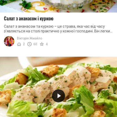
Салат з ананасом і куркою
Салат з ананасом та куркою – це страва, яка час від часу
з’являється на столі практично у кожної господині. Він легкий
у приготуванні, але виходить ...
Вікторія Жмайло
2
60
4