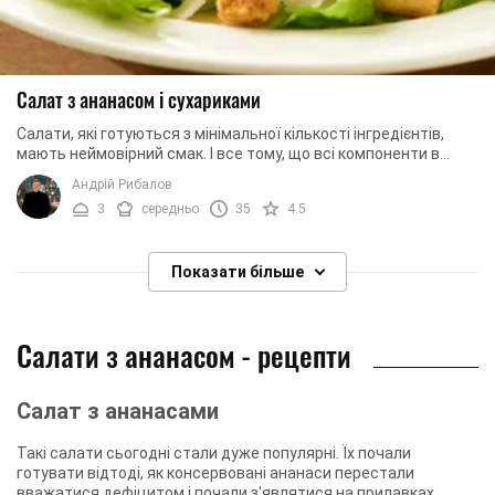
Салат з ананасом і сухариками
Салати, які готуються з мінімальної кількості інгредієнтів,
мають неймовірний смак. І все тому, що всі компоненти в
складі страв вигідно підкреслюють ...
Андрій Рибалов
3
середньо
35
4.5
Показати більше
Салати з ананасом - рецепти
Салат з ананасами
Такі салати сьогодні стали дуже популярні. Їх почали
готувати відтоді, як консервовані ананаси перестали
вважатися дефіцитом і почали з'являтися на прилавках