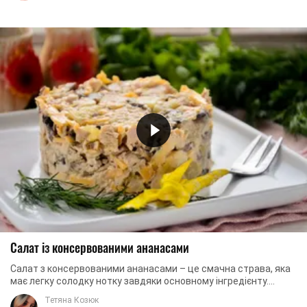
Салат із консервованими ананасами
Салат з консервованими ананасами – це смачна страва, яка
має легку солодку нотку завдяки основному інгредієнту.
Вдало доповнює смак ананасів варене ...
Тетяна Козюк