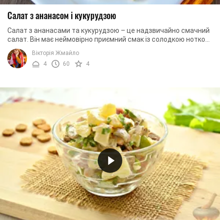
Салат з ананасом і кукурудзою
Салат з ананасами та кукурудзою – це надзвичайно смачний
салат. Він має неймовірно приємний смак із солодкою ноткою,
який формується завдяки ананасам ...
Вікторія Жмайло
4
60
4