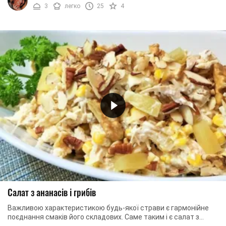
3
легко
25
4
Салат з ананасів і грибів
Важливою характеристикою будь-якої страви є гармонійне
поєднання смаків його складових. Саме таким і є салат з
ніжним курячим філе, консервованими ...