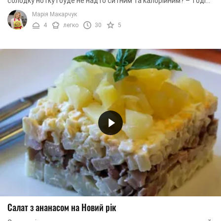
солодку нотку і буде не надто ситним та калорійним? – Тоді
збережіть цей рецепт, адже ми ...
Марія Макарчук
4
легко
30
5
Салат з ананасом на Новий рік