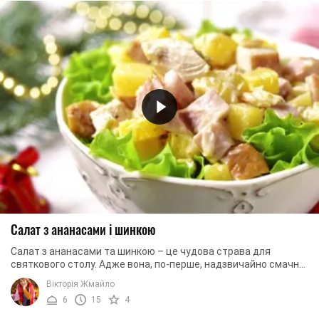
Салат з ананасами і шинкою
Салат з ананасами та шинкою – це чудова страва для
святкового столу. Адже вона, по-перше, надзвичайно смачна
у зв’язку із гармонійним поєднанням ...
Вікторія Жмайло
6
15
4