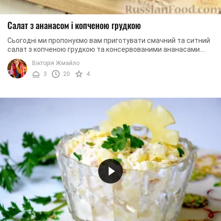
Салат з ананасом і копченою грудкою
Сьогодні ми пропонуємо вам приготувати смачний та ситний
салат з копченою грудкою та консервованими ананасами.
Салат вийде ароматним, поживним, з ...
Вікторія Жмайло
3
20
4