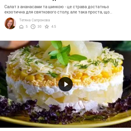
Салат з ананасами та шинкою - це страва достатньо
екзотична для святкового столу, але така проста, що
готувати її можна хоч кожен день. Ідеальний ...
Тетяна Сапронова
5
30
4.5