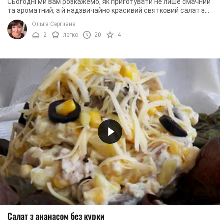
Сьогодні ми вам розкажемо, як приготувати не лише смачний
та ароматний, а й надзвичайно красивий святковий салат з
ананасів та моркви. Така страва ...
Ольга Сергіївна
2
легко
20
4
Салат з ананасом без курки