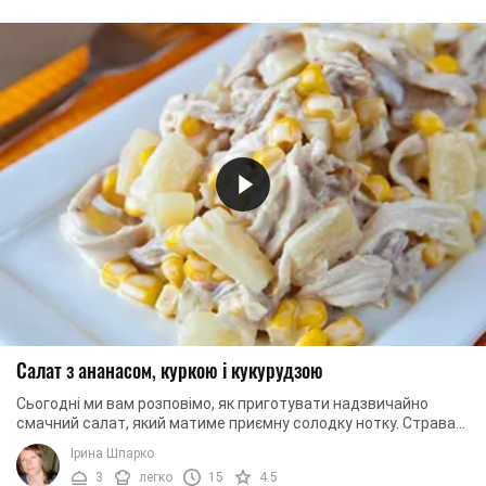
Салат з ананасом, куркою і кукурудзою
Сьогодні ми вам розповімо, як приготувати надзвичайно
смачний салат, який матиме приємну солодку нотку. Страва
готується з використанням ...
Ірина Шпарко
3
легко
15
4.5