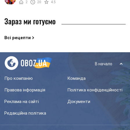
2
20
4.5
салату. Окрім двох ...
Зараз ми готуємо
Всі рецепти
В начало
Про компанію
Команда
Правова інформація
Політика конфіденційності
Реклама на сайті
Документи
Редакційна політика