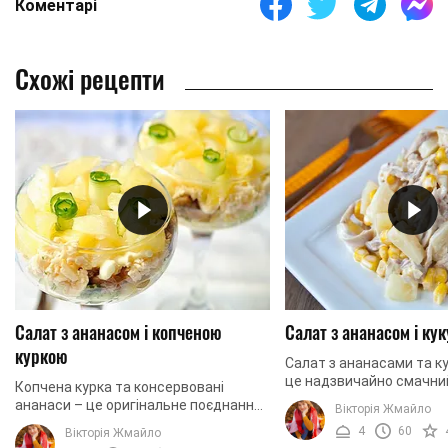
Коментарі
Схожі рецепти
Салат з ананасом і копченою
Салат з ананасом і ку
куркою
Салат з ананасами та к
це надзвичайно смачний
Копчена курка та консервовані
має неймовірно приємни
ананаси – це оригінальне поєднання,
Вікторія Жмайло
солодкою ноткою, який
яке формує чудову основу для
4
60
Вікторія Жмайло
завдяки ананасам ...
смачного та ситного святкового