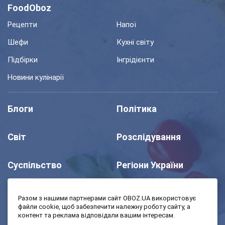
FoodOboz
Рецепти
Напої
Шефи
Кухні світу
Підбірки
Інгрідієнти
Новини кулінарії
Блоги
Політика
Світ
Розслідування
Суспільство
Регіони України
Шоу
Спорт
Разом з нашими партнерами сайт OBOZ.UA використовує
файли cookie, щоб забезпечити належну роботу сайту, а
контент та реклама відповідали вашим інтересам.
Моя школа
Авто