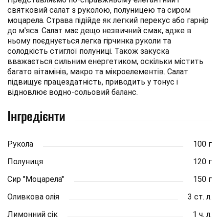
святковий салат з руколою, полуницею та сиром
моцарела. Страва підійде як легкий перекус або гарнір
до м'яса. Салат має дещо незвичний смак, адже в
ньому поєднується легка гірчинка руколи та
солодкість стиглої полуниці. Також закуска
вважається сильним енергетиком, оскільки містить
багато вітамінів, макро та мікроелементів. Салат
підвищує працездатність, приводить у тонус і
відновлює водно-сольовий баланс.
Інгредієнти
Рукола
100 г
Полуниця
120 г
Сир "Моцарела"
150 г
Оливкова олія
3 ст. л.
Лимонний сік
1 ч. л.