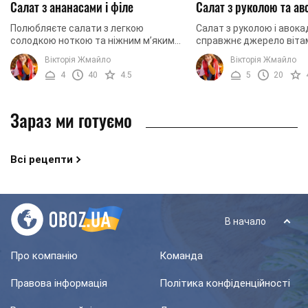
Салат з ананасами і філе
Салат з руколою та ав
Полюбляєте салати з легкою
Салат з руколою і авока
солодкою ноткою та ніжним м’яким
справжнє джерело вітамі
смаком курячого м’яса? Тоді цей
мінералів. Ці продукти
Вікторія Жмайло
Вікторія Жмайло
рецепт точно вам сподобається.
налагодити обмін речов
4
40
4.5
5
20
Адже сьогодні ми хочемо ...
прискорити метаболізм, 
Зараз ми готуємо
Всі рецепти
В начало
Про компанію
Команда
Правова інформація
Політика конфіденційності