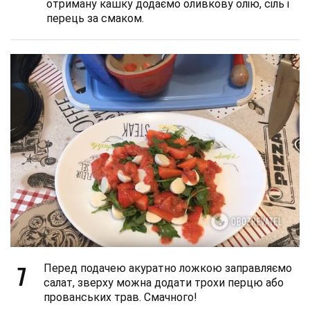
отриману кашку додаємо оливкову олію, сіль і
перець за смаком.
7
Перед подачею акуратно ложкою заправляємо
салат, зверху можна додати трохи перцю або
прованських трав. Смачного!