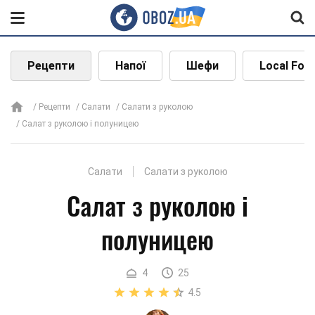
Рецепти
Напої
Шефи
Local Foo
Рецепти
Салати
Салати з руколою
Салат з руколою і полуницею
Салати
Салати з руколою
Салат з руколою і
полуницею
4
25
4.5