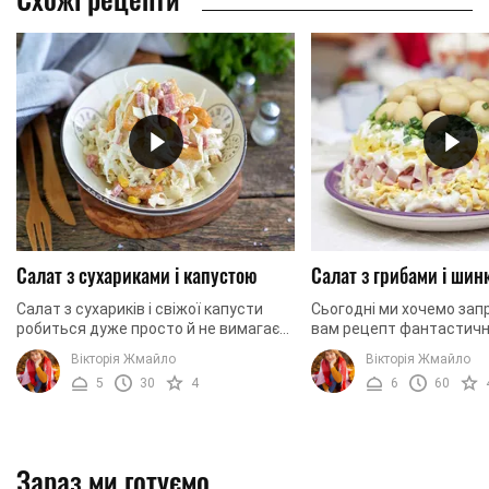
Салат з сухариками і капустою
Салат з грибами і шин
Салат з сухариків і свіжої капусти
Сьогодні ми хочемо зап
робиться дуже просто й не вимагає
вам рецепт фантастичн
особливих зусиль. Ця легка, смачна
салату з грибами та шин
Вікторія Жмайло
Вікторія Жмайло
та літня страва підійде до будь-якого
ідеально підійде до буд
5
30
4
6
60
...
святкового столу, ...
Зараз ми готуємо