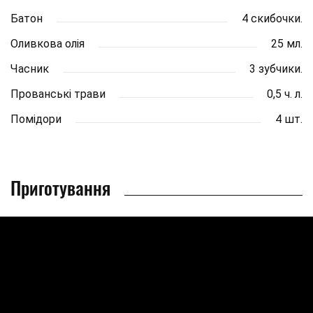
Батон
4 скибочки.
Оливкова олія
25 мл.
Часник
3 зубчики.
Прованські трави
0,5 ч. л.
Помідори
4 шт.
Приготування