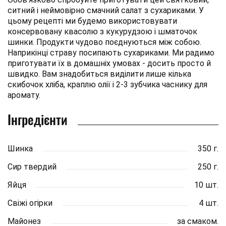
ситний і неймовірно смачний салат з сухариками. У
цьому рецепті ми будемо використовувати
консервовану квасолю з кукурудзою і шматочок
шинки. Продукти чудово поєднуються між собою.
Наприкінці страву посипають сухариками. Ми радимо
приготувати їх в домашніх умовах - досить просто й
швидко. Вам знадобиться виділити лише кілька
скибочок хліба, краплю олії і 2-3 зубчика часнику для
аромату.
Інгредієнти
Шинка
350 г.
Сир твердий
250 г.
Яйця
10 шт.
Свіжі огірки
4 шт.
Майонез
за смаком.