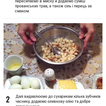
пересипаємо в миску й додаємо суміш
прованських трав, а також сіль і перець за
смаком.
2
Далі видавлюємо до сухарикам кілька зубчиків
часнику, додаємо оливкову олію та добре