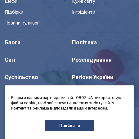
Шефи
Кухні світу
Підбірки
Інгрідієнти
Новини кулінарії
Блоги
Політика
Світ
Розслідування
Суспільство
Регіони України
Шоу
Спорт
Разом з нашими партнерами сайт OBOZ.UA використовує
файли cookie, щоб забезпечити належну роботу сайту, а
контент та реклама відповідали вашим інтересам.
Моя школа
Авто
Прийняти
MedOboz
Економіка