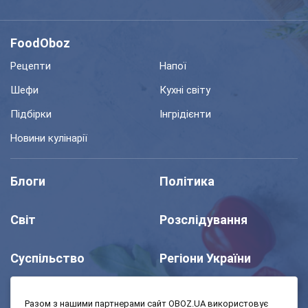
FoodOboz
Рецепти
Напої
Шефи
Кухні світу
Підбірки
Інгрідієнти
Новини кулінарії
Блоги
Політика
Світ
Розслідування
Суспільство
Регіони України
Шоу
Спорт
Разом з нашими партнерами сайт OBOZ.UA використовує