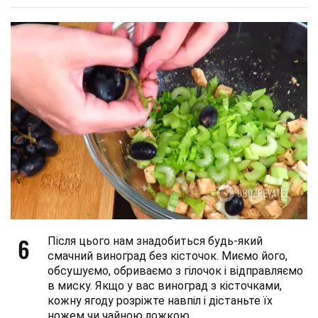
6
Після цього нам знадобиться будь-який
смачний виноград без кісточок. Миємо його,
обсушуємо, обриваємо з гілочок і відправляємо
в миску. Якщо у вас виноград з кісточками,
кожну ягоду розріжте навпіл і дістаньте їх
ножем чи чайною ложкою.