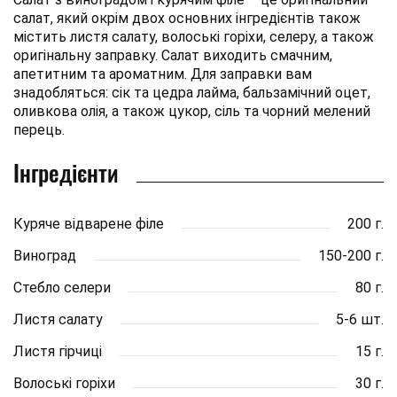
салат, який окрім двох основних інгредієнтів також
містить листя салату, волоські горіхи, селеру, а також
оригінальну заправку. Салат виходить смачним,
апетитним та ароматним. Для заправки вам
знадобляться: сік та цедра лайма, бальзамічний оцет,
оливкова олія, а також цукор, сіль та чорний мелений
перець.
Інгредієнти
Куряче відварене філе
200 г.
Виноград
150-200 г.
Стебло селери
80 г.
Листя салату
5-6 шт.
Листя гірчиці
15 г.
Волоські горіхи
30 г.