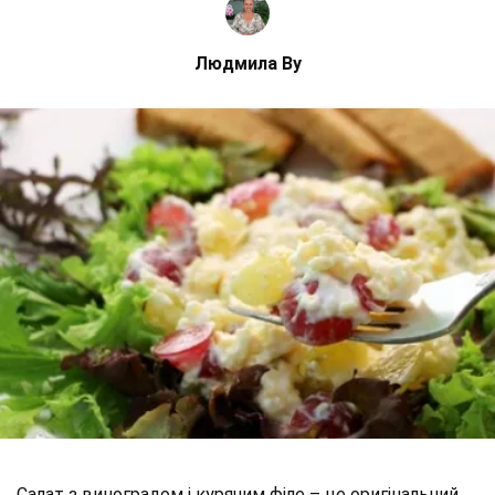
Людмила Ву
Салат з виноградом і курячим філе – це оригінальний