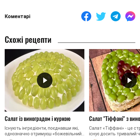
Коментарі
Схожі рецепти
Салат із виноградом і куркою
Салат "Тіффані" з вин
Існують інгредієнти, поєднавши які,
Салат «Тіффані» - це ст
однозначно отримуєш «божевільний»
існує досить тривалий 
мікс. Це поєднання непоєднуваного
тому за весь період існ