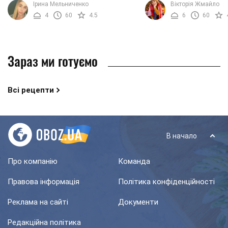
Ірина Мельниченко
Вікторія Жмайло
спершу може лякати, відштовхувати,
класичний салат дещо з
4
60
4.5
6
60
але ...
адже кожна господиня ..
Зараз ми готуємо
Всі рецепти
В начало
Про компанію
Команда
Правова інформація
Політика конфіденційності
Реклама на сайті
Документи
Редакційна політика