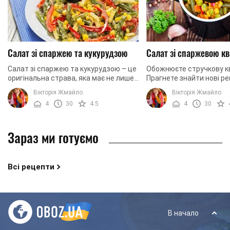
Салат зі спаржею та кукурудзою
Салат зі спаржевою к
Салат зі спаржею та кукурудзою – це
Обожнюєте стручкову 
оригінальна страва, яка має не лише
Прагнете знайти нові р
унікальний склад, а й
приготування страв із 
Вікторія Жмайло
Вікторія Жмайло
неперевершений вигляд. Окрім двох
компонентом? Не знаєте
4
30
4.5
4
30
основних ...
вразити гостей під час с
Зараз ми готуємо
Всі рецепти
В начало