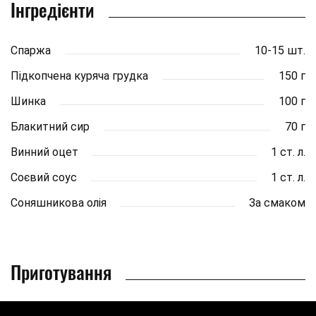
Інгредієнти
Спаржа
10-15 шт.
Підкопчена куряча грудка
150 г
Шинка
100 г
Блакитний сир
70 г
Винний оцет
1 ст. л.
Соєвий соус
1 ст. л.
Соняшникова олія
За смаком
Приготування