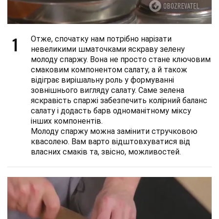
1
Отже, спочатку нам потрібно нарізати
невеликими шматочками яскраву зелену
молоду спаржу. Вона не просто стане ключовим
смаковим компонентом салату, а й також
відіграє вирішальну роль у формуванні
зовнішнього вигляду салату. Саме зелена
яскравість спаржі забезпечить колірний баланс
салату і додасть барв одноманітному міксу
інших компонентів.
Молоду спаржу можна замінити стручковою
квасолею. Вам варто відштовхуватися від
власних смаків та, звісно, можливостей.