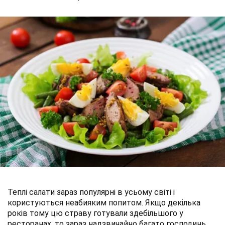
Теплі салати зараз популярні в усьому світі і
користуються неабияким попитом. Якщо декілька
років тому цю страву готували здебільшого у
ресторанах, то зараз надзвичайно багато господинь