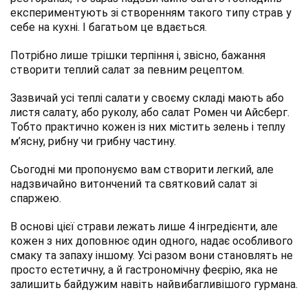
експериментують зі створенням такого типу страв у
себе на кухні. І багатьом це вдається.
Потрібно лише трішки терпіння і, звісно, бажання
створити теплий салат за певним рецептом.
Зазвичай усі теплі салати у своєму складі мають або
листя салату, або руколу, або салат Ромен чи Айсберг.
Тобто практично кожен із них містить зелень і теплу
м’ясну, рибну чи грибну частину.
Сьогодні ми пропонуємо вам створити легкий, але
надзвичайно витончений та святковий салат зі
спаржею.
В основі цієї страви лежать лише 4 інгредієнти, але
кожен з них доповнює один одного, надає особливого
смаку та запаху іншому. Усі разом вони становлять не
просто естетичну, а й гастрономічну феєрію, яка не
залишить байдужим навіть найвибагливішого гурмана.