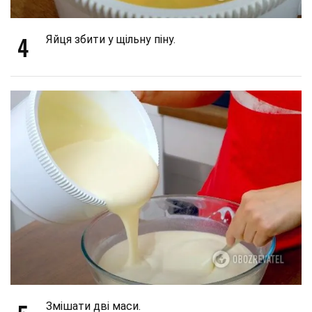
4
Яйця збити у щільну піну.
Змішати дві маси.