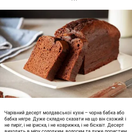
Чарівний десерт молдавської кухні – чорна бабка або
бабка нягре. Дуже складно сказати на що він схожий: і
не пиріг, і не іриска, і не коврижка, і не бісквіт. Десерт
виходить в міру солодким, вологим та дуже пористим.