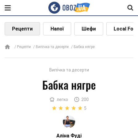
Рецепти
Напої
Шефи
Local Foo
Рецепти
Випічка та десерти
Бабка нягре
Випічка та десерти
Бабка нягре
легко
200
5
Аліна Фуді