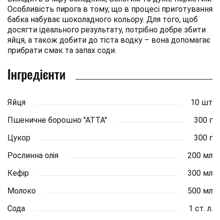
Особливість пирога в тому, що в процесі приготування
бабка набуває шоколадного кольору. Для того, щоб
досягти ідеального результату, потрібно добре збити
яйця, а також добити до тіста водку – вона допомагає
прибрати смак та запах соди.
Інгредієнти
Яйця
10 шт
Пшеничне борошно "АТТА"
300 г
Цукор
300 г
Рослинна олія
200 мл
Кефір
300 мл
Молоко
500 мл
Сода
1 ст. л.