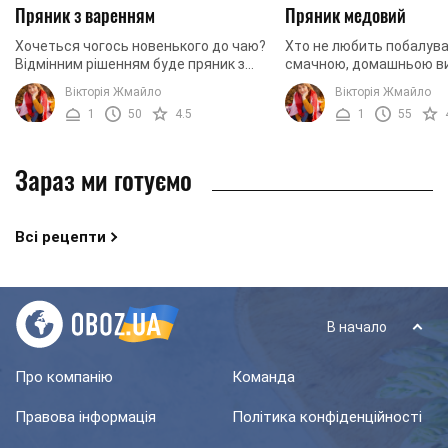
Пряник з варенням
Пряник медовий
Хочеться чогось новенького до чаю?
Хто не любить побалув
Відмінним рішенням буде пряник з
смачною, домашньою в
варенням. Для приготування пирога
Думаю, встояти перед 
Вікторія Жмайло
Вікторія Жмайло
потрібні прості інгредієнти, готувати
можуть не всі. Пропону
1
50
4.5
1
55
його не ...
спробувати новий рецепт.
Зараз ми готуємо
Всі рецепти
В начало
Про компанію
Команда
Правова інформація
Політика конфіденційності