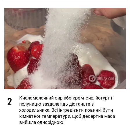
2
Кисломолочний сир або крем-сир, йогурт і
полуницю заздалегідь дістаньте з
холодильника. Всі інгредієнти повинні бути
кімнатної температури, щоб десертна маса
вийшла однорідною.