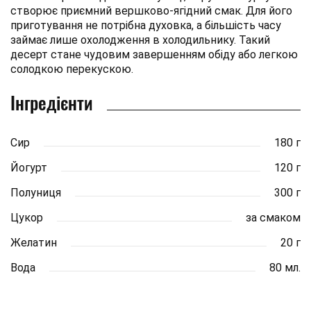
створює приємний вершково-ягідний смак. Для його
приготування не потрібна духовка, а більшість часу
займає лише охолодження в холодильнику. Такий
десерт стане чудовим завершенням обіду або легкою
солодкою перекускою.
Інгредієнти
Сир
180 г
Йогурт
120 г
Полуниця
300 г
Цукор
за смаком
Желатин
20 г
Вода
80 мл.