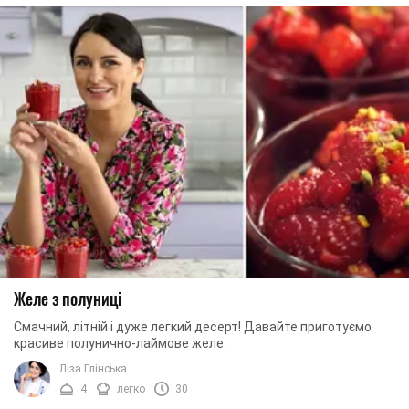
Желе з полуниці
Смачний, літній і дуже легкий десерт! Давайте приготуємо
красиве полунично-лаймове желе.
Ліза Глінська
4
легко
30