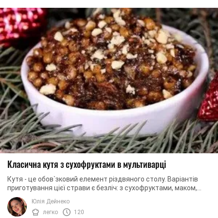
Класична кутя з сухофруктами в мультиварці
Кутя - це обов`зковий елемент різдвяного столу. Варіантів
приготування цієї страви є безліч: з сухофруктами, маком,
медом, на основі узвару чи русу. ...
Юлія Дейнеко
легко
120