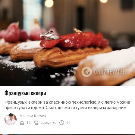
Французькі еклери
Французькі еклери за класичною технологією, які легко можна
приготувати вдома. Сьогодні ми готуємо еклери із заварним
кремом. Щоб надати крему ...
Максим Кречик
12
середньо
60