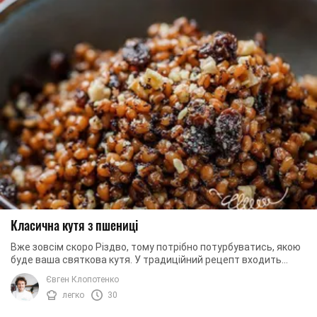
Класична кутя з пшениці
Вже зовсім скоро Різдво, тому потрібно потурбуватись, якою
буде ваша святкова кутя. У традиційний рецепт входить
справжня пшениця, а також багато ...
Євген Клопотенко
легко
30