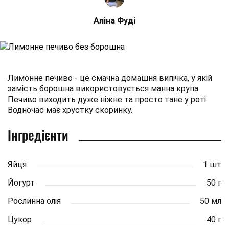
Аліна Фуді
Лимонне печиво - це смачна домашня випічка, у якій
замість борошна використовується манна крупа.
Печиво виходить дуже ніжне та просто тане у роті.
Водночас має хрустку скоринку.
Інгредієнти
Яйця
1 шт
Йогурт
50 г
Рослинна олія
50 мл
Цукор
40 г