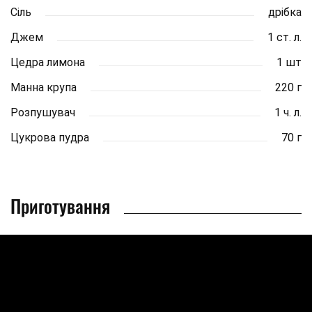
Сіль
дрібка
Джем
1 ст. л.
Цедра лимона
1 шт
Манна крупа
220 г
Розпушувач
1 ч. л.
Цукрова пудра
70 г
Приготування