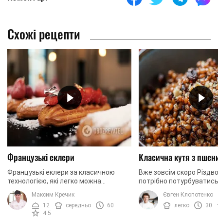
Схожі рецепти
Французькі еклери
Класична кутя з пшен
Французькі еклери за класичною
Вже зовсім скоро Різдво
технологією, які легко можна
потрібно потурбуватись
приготувати вдома. Сьогодні ми
ваша святкова кутя. У 
Максим Кречик
Євген Клопотенко
готуємо еклери із заварним кремом.
рецепт входить справж
12
середньо
60
легко
30
Щоб надати крему ...
також багато ...
4.5