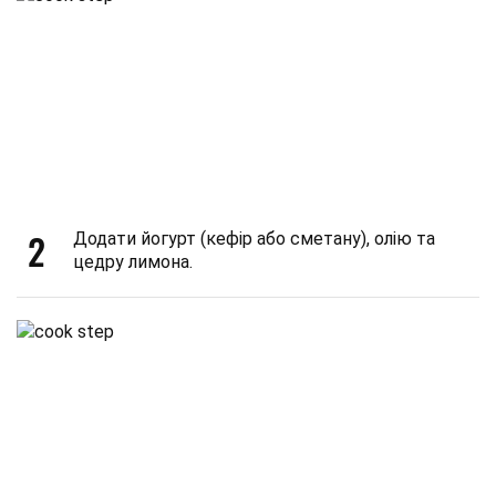
2
Додати йогурт (кефір або сметану), олію та
цедру лимона.