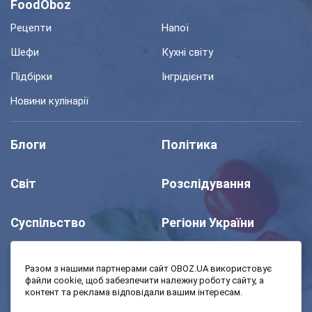
FoodOboz
Рецепти
Напої
Шефи
Кухні світу
Підбірки
Інгрідієнти
Новини кулінарії
Блоги
Політика
Світ
Розслідування
Суспільство
Регіони України
Шоу
Спорт
Разом з нашими партнерами сайт OBOZ.UA використовує
файли cookie, щоб забезпечити належну роботу сайту, а
контент та реклама відповідали вашим інтересам.
Моя школа
Авто