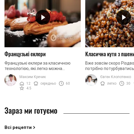
Французькі еклери
Класична кутя з пшен
Французькі еклери за класичною
Вже зовсім скоро Різдво
технологією, які легко можна
потрібно потурбуватись
приготувати вдома. Сьогодні ми
ваша святкова кутя. У 
Максим Кречик
Євген Клопотенко
готуємо еклери із заварним кремом.
рецепт входить справж
12
середньо
60
легко
30
Щоб надати крему ...
також багато ...
4.5
Зараз ми готуємо
Всі рецепти