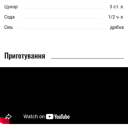
Цукор
3 ст. л.
Сода
1/2 ч. л.
Сіль
дрібка
Приготування