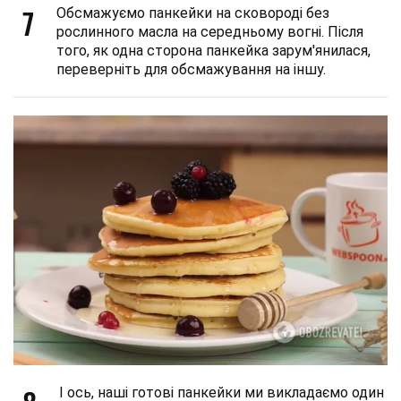
7
Обсмажуємо панкейки на сковороді без
рослинного масла на середньому вогні. Після
того, як одна сторона панкейка зарум'янилася,
переверніть для обсмажування на іншу.
І ось, наші готові панкейки ми викладаємо один