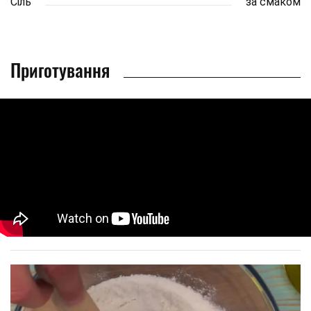
Сіль
за смаком
Приготування