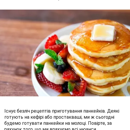
Існує безліч рецептів приготування панкейків. Деякі
готують на кефірі або простакваші, ми ж сьогодні
будемо готувати панкейки на молоці. Повірте, за
рахунок того, що ми врахуємо всі нюанси