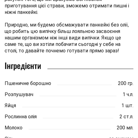
приготування цієї страви, зможемо отримати пишні і
ніжні панкейкі.
Природно, ми будемо обсмажувати панкейкі без олії,
що робить цю випічку більш лояльною засвоєння
нашим організмом ніж інші види випічки. Якщо це
саме те, що ви хотіли побачити сьогодні у себе на
столі, то давайте почнемо готувати прямо зараз!
Інгредієнти
Пшеничне борошно
200 гр.
Розпушувач
1 ч.л.
Яйця
1 шт.
Рослинна олія
2 ст.л.
Молоко
200 мл.