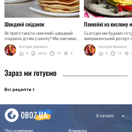
Швидкий сніданок
Панкейкі на кислому м
Як приготувати смачний і швидкий
Сьогодні ми будемо гот
сніданок дітям у школу? Ми навчимо
американський десерт-
вас готувати смачні та прості
кислому молоці. Чим же
Вікторія Жмайло
Вікторія Жмайло
блинчики дітям на сніданок. Дуже
відрізняються американ
4
легко
15
4
6
15
часто буває, що ...
панкейки від звичайних м
Зараз ми готуємо
Всі рецепти
В начало
Про компанію
Команда