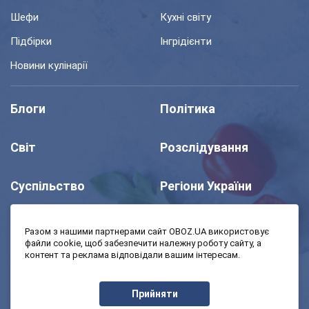
Шефи
Кухні світу
Підбірки
Інгрідієнти
Новини кулінарії
Блоги
Політика
Світ
Розслідування
Суспільство
Регіони України
Шоу
Спорт
Разом з нашими партнерами сайт OBOZ.UA використовує
файли cookie, щоб забезпечити належну роботу сайту, а
контент та реклама відповідали вашим інтересам.
Моя школа
Авто
Прийняти
MedOboz
Економіка