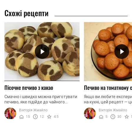
Схожі рецепти
Пісочне печиво з какао
Печиво на томатному 
Смачно і швидко можна приготувати
Якщо ви любите експер
печиво, яке підійде до чайного
на кухні, цей рецепт — ц
застілля, якщо ви захотіли
потрібно. Ми пропонуєм
Вікторія Жмайло
Вікторія Жмайло
порадувати своїх рідних і близьких!
приготувати печиво на 
15
12
4.5
5
30
Особливо таке печінку ...
томатного соку. Це дуже 