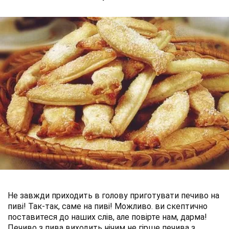
Не завжди приходить в голову приготувати печиво на
пиві! Так-так, саме на пиві! Можливо. ви скептично
поставитеся до наших слів, але повірте нам, дарма!
Печиво з пива виходить нічим не гірше печива з