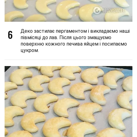
6
Деко застилає пергаментом і викладаємо наші
півмісяці до лав. Після цього змащуємо
поверхню кожного печива яйцем і посипаємо
цукром.