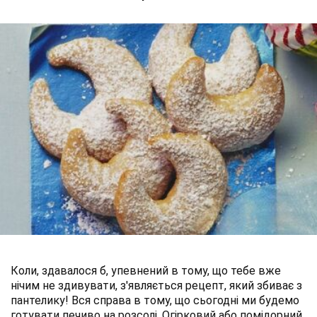
Коли, здавалося б, упевнений в тому, що тебе вже
нічим не здивувати, з'являється рецепт, який збиває з
пантелику! Вся справа в тому, що сьогодні ми будемо
готувати печиво на розсолі. Огірковий або помідорний