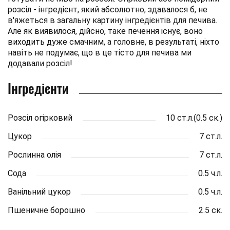
розсіл - інгредієнт, який абсолютно, здавалося б, не
в'яжеться в загальну картину інгредієнтів для печива.
Але як виявилося, дійсно, таке печення існує, воно
виходить дуже смачним, а головне, в результаті, ніхто
навіть не подумає, що в це тісто для печива ми
додавали розсіл!
Інгредієнти
Розсіл огірковий
10 ст.л.(0.5 ск.)
Цукор
7 ст.л.
Рослинна олія
7 ст.л.
Сода
0.5 ч.л.
Ванільний цукор
0.5 ч.л.
Пшеничне борошно
2.5 ск.