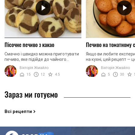
Пісочне печиво з какао
Печиво на томатному 
Смачно і швидко можна приготувати
Якщо ви любите експер
печиво, яке підійде до чайного
на кухні, цей рецепт — ц
застілля, якщо ви захотіли
потрібно. Ми пропонуєм
Вікторія Жмайло
Вікторія Жмайло
порадувати своїх рідних і близьких!
приготувати печиво на 
15
12
4.5
5
30
Особливо таке печінку ...
томатного соку. Це дуже 
Зараз ми готуємо
Всі рецепти