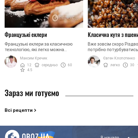
Французькі еклери
Класична кутя з пшен
Французькі еклери за класичною
Вже зовсім скоро Різдво
технологією, які легко можна
потрібно потурбуватись
приготувати вдома. Сьогодні ми
ваша святкова кутя. У 
Максим Кречик
Євген Клопотенко
готуємо еклери із заварним кремом.
рецепт входить справж
12
середньо
60
легко
30
Щоб надати крему ...
також багато ...
4.5
Зараз ми готуємо
Всі рецепти
В начало