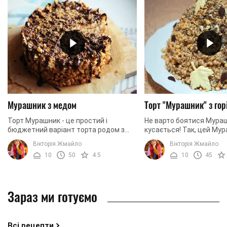
Мурашник з медом
Торт "Мурашник" з гор
Торт Мурашник - це простий і
Не варто боятися Мураш
бюджетний варіант торта родом з
кусається! Так, цей Му
дитинства. Мурашник, як правило,
вас не вкусить, так як м
Вікторія Жмайло
Вікторія Жмайло
виходить дуже солодким, так як в
приготуємо самостійно з
10
50
4.5
10
45
основу даного рецепта ...
вареного ...
Зараз ми готуємо
Всі рецепти