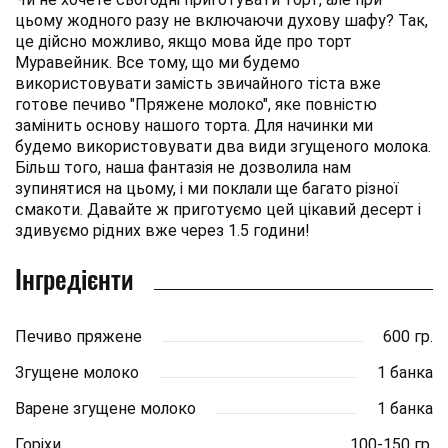
цьому жодного разу не включаючи духову шафу? Так,
це дійсно можливо, якщо мова йде про торт
Муравейник. Все тому, що ми будемо
використовувати замість звичайного тіста вже
готове печиво "Пряжене молоко", яке повністю
замінить основу нашого торта. Для начинки ми
будемо використовувати два види згущеного молока.
Більш того, наша фантазія не дозволила нам
зупинятися на цьому, і ми поклали ще багато різної
смакоти. Давайте ж приготуємо цей цікавий десерт і
здивуємо рідних вже через 1.5 години!
Інгредієнти
Печиво пряжене
600 гр.
Згущене молоко
1 банка
Варене згущене молоко
1 банка
Горіхи
100-150 гр.