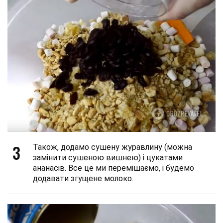
3
Також, додамо сушену журавлину (можна
замінити сушеною вишнею) і цукатами
ананасів. Все це ми перемішаємо, і будемо
додавати згущене молоко.