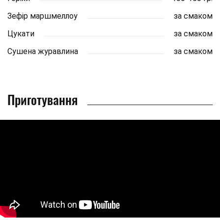
Зефір маршмеллоу
за смаком
Цукати
за смаком
Сушена журавлина
за смаком
Приготування