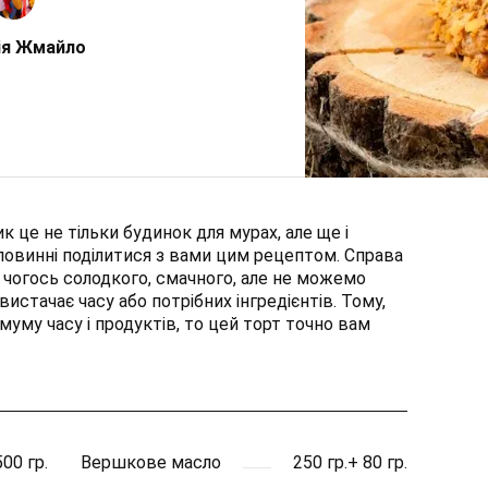
ія Жмайло
 це не тільки будинок для мурах, але ще і
 повинні поділитися з вами цим рецептом. Справа
 чогось солодкого, смачного, але не можемо
истачає часу або потрібних інгредієнтів. Тому,
муму часу і продуктів, то цей торт точно вам
500 гр.
Вершкове масло
250 гр.+ 80 гр.