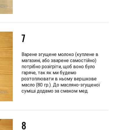
7
Варене згущене молоко (куплене в
магазині, або зварене самостійно)
потрібно розігріти, щоб воно було
гаряче, так як ми будемо
розтоплювати в ньому вершкове
масло (80 гр.). До масляно-згущеної
суміші додамо за смаком мед.
8