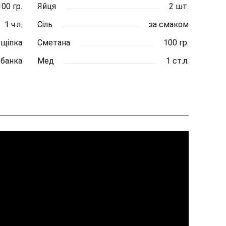
100 гр.
Яйця
2 шт.
1 ч.л.
Сіль
за смаком
щіпка
Сметана
100 гр.
 банка
Мед
1 ст.л.