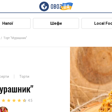
Напої
Шефи
Local Fo
Торт "Мурашник"
есерти
Торти
Мурашник"
4.5