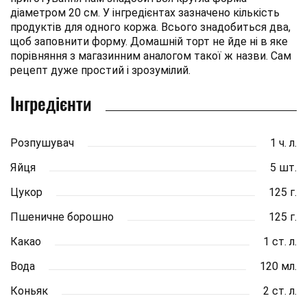
діаметром 20 см. У інгредієнтах зазначено кількість
продуктів для одного коржа. Всього знадобиться два,
щоб заповнити форму. Домашній торт не йде ні в яке
порівняння з магазинним аналогом такої ж назви. Сам
рецепт дуже простий і зрозумілий.
Інгредієнти
Розпушувач
1 ч. л.
Яйця
5 шт.
Цукор
125 г.
Пшеничне борошно
125 г.
Какао
1 ст. л.
Вода
120 мл.
Коньяк
2 ст. л.