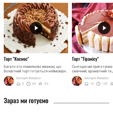
Торт "Космос"
Торт "Тірамісу"
Багато хто помилково вважає, що
Сьогодні ми приготуєм
бісквітний торт готується неймовірно
смачний, ароматний та 
складно в домашніх умовах. Ми
вишуканий десерт. Ми 
Вікторія Жмайло
Вікторія Жмайло
пропонуємо розвіяти цей стереотип.
торт, в основі якого леж
5
60
4.5
10
120
Достатньо лише ...
відоме тірамісу. ...
Зараз ми готуємо