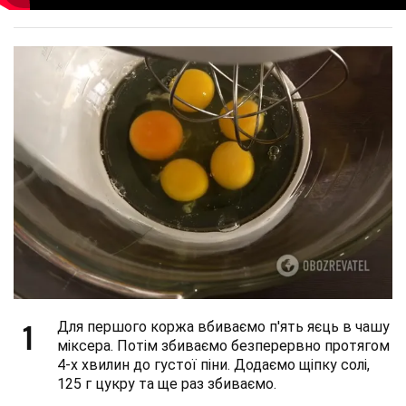
1
Для першого коржа вбиваємо п'ять яєць в чашу
міксера. Потім збиваємо безперервно протягом
4-х хвилин до густої піни. Додаємо щіпку солі,
125 г цукру та ще раз збиваємо.