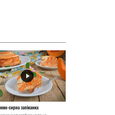
зово-сирна запіканка
Желе з полуниці