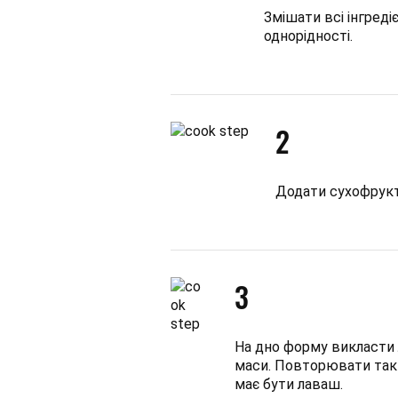
Змішати всі інгреді
однорідності.
2
Додати сухофрукт
3
На дно форму викласти 
маси. Повторювати так д
має бути лаваш.