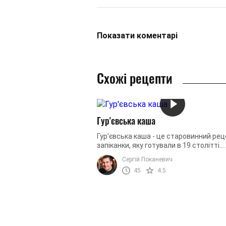
Показати
коментарі
Схожі рецепти
Гур'євська каша
Гур'євська каша - це старовинний ре
запіканки, яку готували в 19 столітті.
Головний інгредієнт срави - манна кру
Сергій Поканевич
сама запіканка не містить у ...
45
4.5