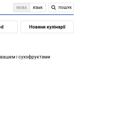
ПОШУК
МОВА
ЯЗЫК
od
Новини кулінарії