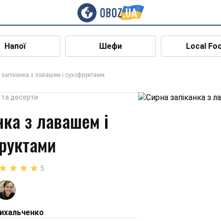
Напої
Шефи
Local Fo
 запіканка з лавашем і сухофруктами
 та десерти
нка з лавашем і
руктами
5
ихальченко