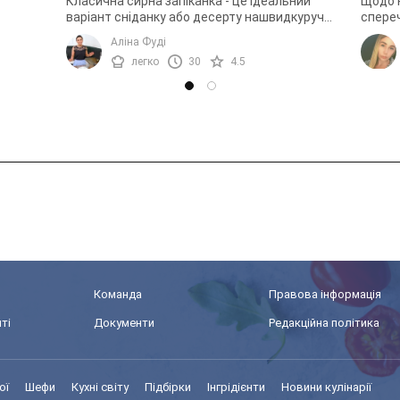
Класична сирна запіканка - це ідеальний
Щодо к
варіант сніданку або десерту нашвидкуруч.
спере
Адже, знаючи необхідні пропорції, запіканка
якщо в
Аліна Фуді
виходить ніжною, ...
того, в
легко
30
4.5
Команда
Правова інформація
ті
Документи
Редакційна політика
ої
Шефи
Кухні світу
Підбірки
Інгрідієнти
Новини кулінарії