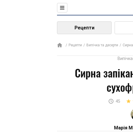
Рецепти
Рецепти
Випічка та десерти
Сирна
Випічка
Сирна запіка
сухоф
45
Марія М