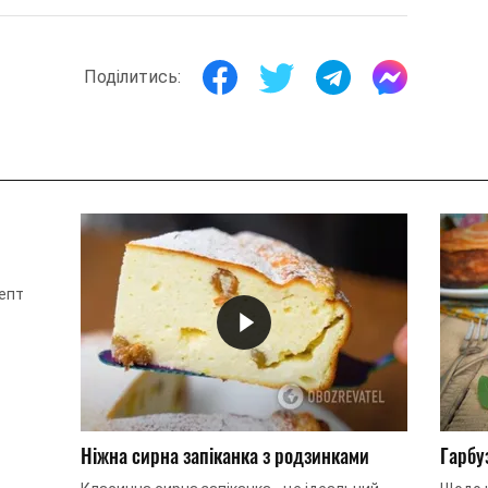
Поділитись:
цепт
па, а
Ніжна сирна запіканка з родзинками
Гарбу