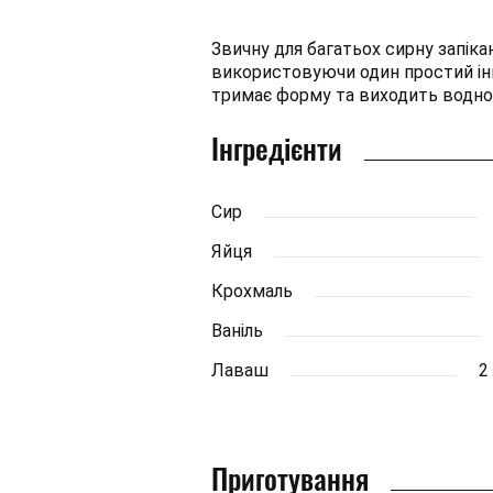
Звичну для багатьох сирну запік
використовуючи один простий інг
тримає форму та виходить водноч
Інгредієнти
Сир
Яйця
Крохмаль
Ваніль
Лаваш
2
Приготування