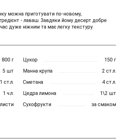
анку можна приготувати по-новому,
редієнт - лаваш. Завдяки йому десерт добре
ас дуже ніжним та має легку текстуру.
800 г
Цукор
150 г
5 шт
Манна крупа
2 ст.л.
1 ст.л.
Сметана
4 ст.л.
1 ч.л.
Цедра лимона
1\2 шт
 листи
Сухофрукти
за смаком