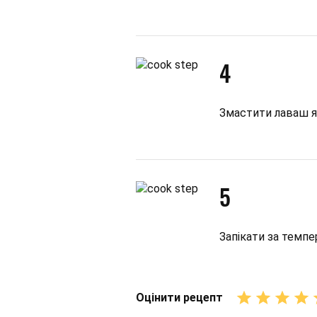
4
Змастити лаваш я
5
Запікати за темпе
Оцінити рецепт