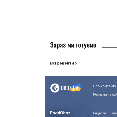
Зараз ми готуємо
Всі рецепти
Про компанію
Реклама на сай
FoodOboz
Рецепти
Нап