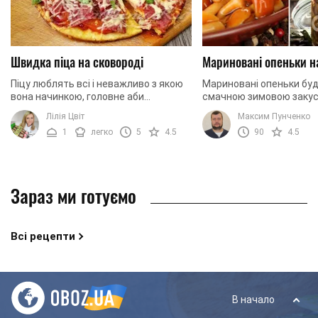
Швидка піца на сковороді
Мариновані опеньки н
Піцу люблять всі і неважливо з якою
Мариновані опеньки бу
вона начинкою, головне аби
смачною зимовою закус
побільше. В такому випадку, що може
приготуємо їх разом!
Лілія Цвіт
Максим Пунченко
бути краще, ніж приготувати її
1
легко
5
4.5
90
4.5
самостійно з ...
Зараз ми готуємо
Всі рецепти
В начало