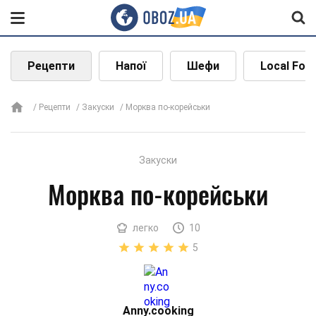
Рецепти
Напої
Шефи
Local Foo
Рецепти
Закуски
Морква по-корейськи
Закуски
Морква по-корейськи
легко
10
5
Аnny.cooking