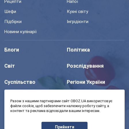
Рецепти
Напої
Шефи
Кухні світу
Підбірки
Інгрідієнти
Новини кулінарії
Блоги
Політика
Світ
Розслідування
Суспільство
Регіони України
Шоу
Спорт
Разом з нашими партнерами сайт OBOZ.UA використовує
файли cookie, щоб забезпечити належну роботу сайту, а
контент та реклама відповідали вашим інтересам.
Моя школа
Авто
Прийняти