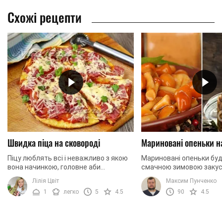
Схожі рецепти
Швидка піца на сковороді
Мариновані опеньки н
Піцу люблять всі і неважливо з якою
Мариновані опеньки бу
вона начинкою, головне аби
смачною зимовою закус
побільше. В такому випадку, що може
приготуємо їх разом!
Лілія Цвіт
Максим Пунченко
бути краще, ніж приготувати її
1
легко
5
4.5
90
4.5
самостійно з ...