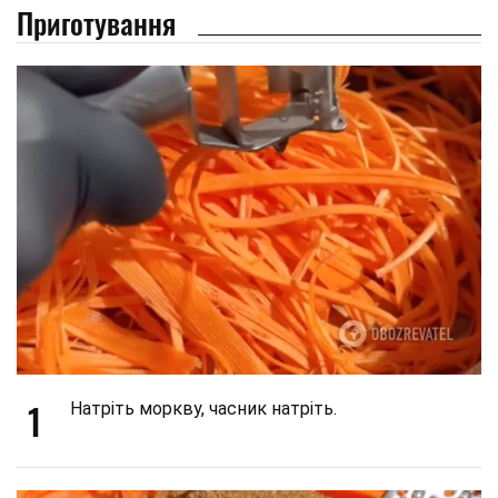
Приготування
1
Натріть моркву, часник натріть.