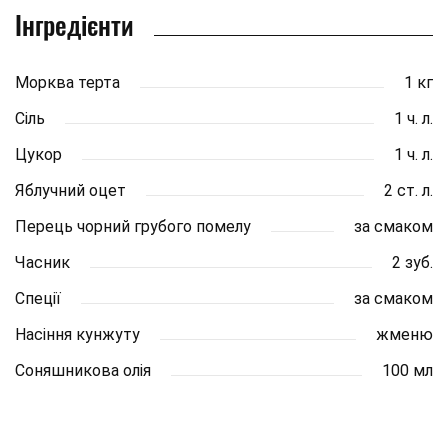
Інгредієнти
Морква терта
1 кг
Сіль
1 ч. л.
Цукор
1 ч. л.
Яблучний оцет
2 ст. л.
Перець чорний грубого помелу
за смаком
Часник
2 зуб.
Спеції
за смаком
Насіння кунжуту
жменю
Соняшникова олія
100 мл